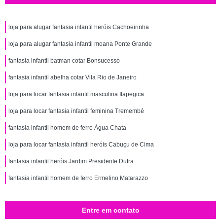
loja para alugar fantasia infantil heróis Cachoeirinha
loja para alugar fantasia infantil moana Ponte Grande
fantasia infantil batman cotar Bonsucesso
fantasia infantil abelha cotar Vila Rio de Janeiro
loja para locar fantasia infantil masculina Itapegica
loja para locar fantasia infantil feminina Tremembé
fantasia infantil homem de ferro Água Chata
loja para locar fantasia infantil heróis Cabuçu de Cima
fantasia infantil heróis Jardim Presidente Dutra
fantasia infantil homem de ferro Ermelino Matarazzo
Entre em contato