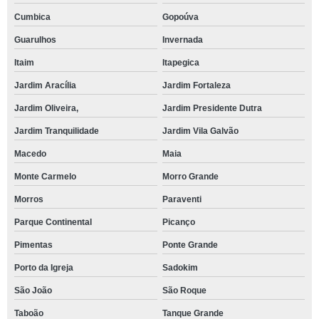
Cumbica
Gopoúva
Guarulhos
Invernada
Itaim
Itapegica
Jardim Aracília
Jardim Fortaleza
Jardim Oliveira,
Jardim Presidente Dutra
Jardim Tranquilidade
Jardim Vila Galvão
Macedo
Maia
Monte Carmelo
Morro Grande
Morros
Paraventi
Parque Continental
Picanço
Pimentas
Ponte Grande
Porto da Igreja
Sadokim
São João
São Roque
Taboão
Tanque Grande