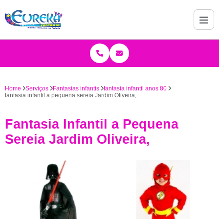
Home
Serviços
Fantasias infantis
fantasia infantil anos 80
fantasia infantil a pequena sereia Jardim Oliveira,
Fantasia Infantil a Pequena
Sereia Jardim Oliveira,