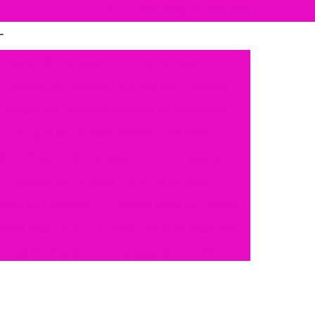
(11) 2468-9594
(11) 2468-9594
Aluguel de Fantasia Feminina Carnaval
Aluguel de Fantasia Feminina com Corselet
Aluguel de Fantasia Feminina de Halloween
Aluguel de Fantasia Feminina de Pirata
ói
Aluguel de Fantasia Feminina Egípcia
Aluguel de Fantasia Feminina Simples
 Anos 60 Feminina
Fantasia Anos 60 Homem
fantil Masculina
Fantasia Anos 60 Masculino
 Anos 60 Plus Size
Fantasia de Anos 60
Fantasia de Anos 60 Infantil
ia com Corset
Fantasia Feminina Bruxa