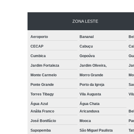
ZONA LESTE
Aeroporto
Bananal
Bel
CECAP
Cabuçu
Ca
Cumbica
Gopoúva
Gu
Jardim Fortaleza
Jardim Oliveira,
Jar
Monte Carmelo
Morro Grande
Mo
Ponte Grande
Porto da Igreja
Sa
Torres Tibagy
Vila Augusta
Vil
Água Azul
Água Chata
Anália Franco
Aricanduva
Be
José Bonifácio
Mooca
Pa
Sapopemba
São Miguel Paulista
Ta