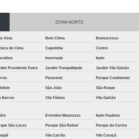
ZONA NORTE
a Vista
Bom Clima
Bonsucesso
buçu de Cima
Capelinha
Centro
arulhos
Invernada
Itaim
dim Presidente Dutra
Jardim Tranquilidade
Jardim Vila Galvão
rros
Paraventi
Parque Continental
dokim
São João
São Roque
a Barros
Vila Fátima
Vila Galvão
lém
Ermelino Matarazzo
Itaim Paulista
rque São Lucas
Parque São Rafael
Parque do Carmo
tuapé
Vila Carrão
Vila Curuçá