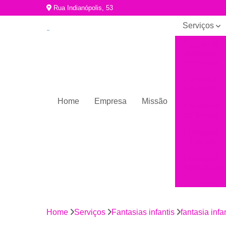
Rua Indianópolis, 53
Serviços
Aluguel de
fantasias
femininas
Fantasias
anos 60
Home
Empresa
Missão
Fantasias
femininas
Fantasias
infantis
Fantasias
masculinas
Fantasias
para
carnaval
Home
Serviços
Fantasias infantis
fantasia infa
Fantasias