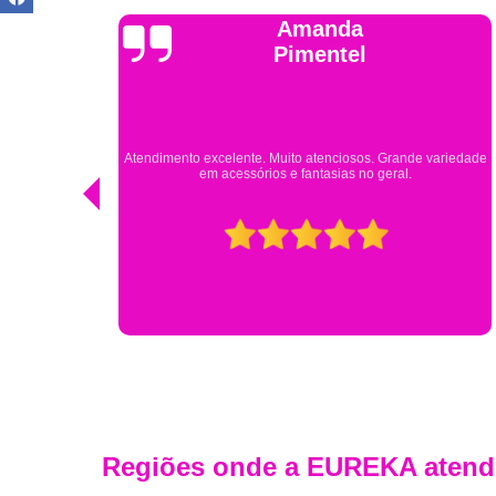
Sol Silva
e variedade
Amei o atendimento na loja. As fantasias todas em ótimo
estado, e melhor ainda, podem ser ajustadas. Nota 1000
Regiões onde a EUREKA atend