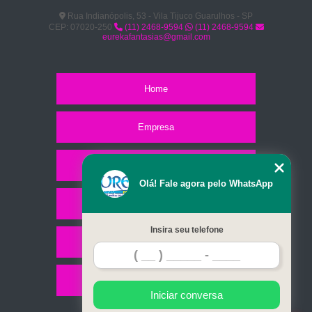
Rua Indianópolis, 53 - Vila Tijuco Guarulhos - SP
CEP: 07020-250
(11) 2468-9594
(11) 2468-9594
eurekafantasias@gmail.com
Home
Empresa
Missão
Olá! Fale agora pelo WhatsApp
Serviços
Insira seu telefone
Contato
Mapa do site
Iniciar conversa