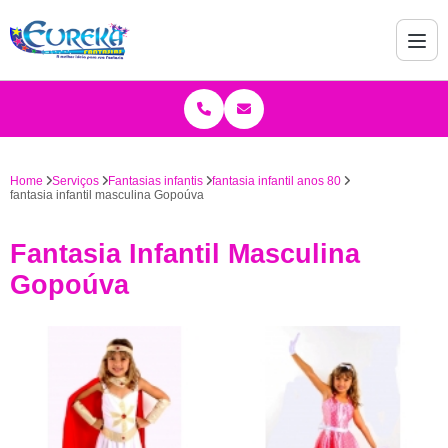
Home
Serviços
Fantasias infantis
fantasia infantil anos 80
fantasia infantil masculina Gopoúva
Fantasia Infantil Masculina
Gopoúva