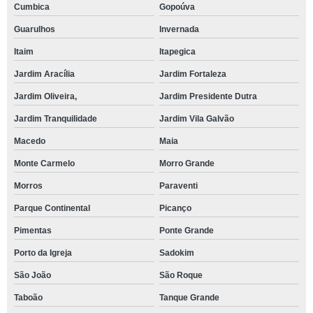
Cumbica
Gopoúva
Guarulhos
Invernada
Itaim
Itapegica
Jardim Aracília
Jardim Fortaleza
Jardim Oliveira,
Jardim Presidente Dutra
Jardim Tranquilidade
Jardim Vila Galvão
Macedo
Maia
Monte Carmelo
Morro Grande
Morros
Paraventi
Parque Continental
Picanço
Pimentas
Ponte Grande
Porto da Igreja
Sadokim
São João
São Roque
Taboão
Tanque Grande