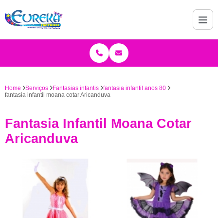
Home
Serviços
Fantasias infantis
fantasia infantil anos 80
fantasia infantil moana cotar Aricanduva
Fantasia Infantil Moana Cotar
Aricanduva