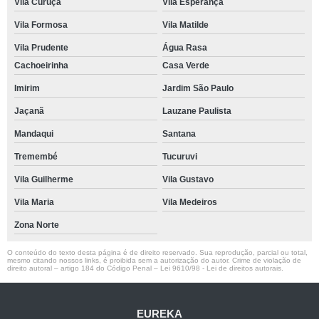
Vila Curuçá
Vila Esperança
Vila Formosa
Vila Matilde
Vila Prudente
Água Rasa
Cachoeirinha
Casa Verde
Imirim
Jardim São Paulo
Jaçanã
Lauzane Paulista
Mandaqui
Santana
Tremembé
Tucuruvi
Vila Guilherme
Vila Gustavo
Vila Maria
Vila Medeiros
Zona Norte
O conteúdo do texto desta página é de direito reservado. Sua reprodução, parcial ou total,
mesmo citando nossos links, é proibida sem a autorização do autor. Crime de violação de
direito autoral – artigo 184 do Código Penal –
Lei 9610/98 - Lei de direitos autorais
.
EUREKA