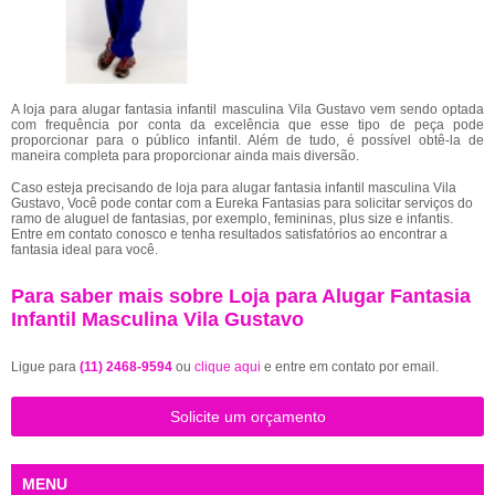
A loja para alugar fantasia infantil masculina Vila Gustavo vem sendo optada
com frequência por conta da excelência que esse tipo de peça pode
proporcionar para o público infantil. Além de tudo, é possível obtê-la de
maneira completa para proporcionar ainda mais diversão.
Caso esteja precisando de loja para alugar fantasia infantil masculina Vila
Gustavo, Você pode contar com a Eureka Fantasias para solicitar serviços do
ramo de aluguel de fantasias, por exemplo, femininas, plus size e infantis.
Entre em contato conosco e tenha resultados satisfatórios ao encontrar a
fantasia ideal para você.
Para saber mais sobre Loja para Alugar Fantasia
Infantil Masculina Vila Gustavo
Ligue para
(11) 2468-9594
ou
clique aqui
e entre em contato por email.
Solicite um orçamento
MENU