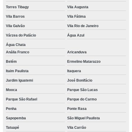
Torres Tibagy
Vila Augusta
Vila Barros
Vila Fátima
Vila Galvão
Vila Rio de Janeiro
Várzea do Palácio
Água Azul
Água Chata
Anália Franco
Aricanduva
Belém
Ermelino Matarazzo
Itaim Paulista
Itaquera
Jardim Iguatemi
José Bonifácio
Mooca
Parque São Lucas
Parque São Rafael
Parque do Carmo
Penha
Ponte Rasa
Sapopemba
São Miguel Paulista
Tatuapé
Vila Carrão