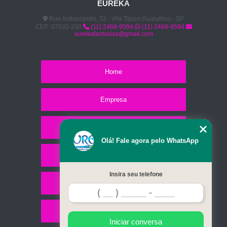
EUREKA
Rua Indianópolis, 53 - Vila Tijuco Guarulhos - SP
CEP: 07020-250
(11) 2468-9594
(11) 2468-9594
eurekafantasias@gmail.com
Home
Empresa
Missão
Olá! Fale agora pelo WhatsApp
Serviços
Insira seu telefone
Contato
Mapa do site
Iniciar conversa