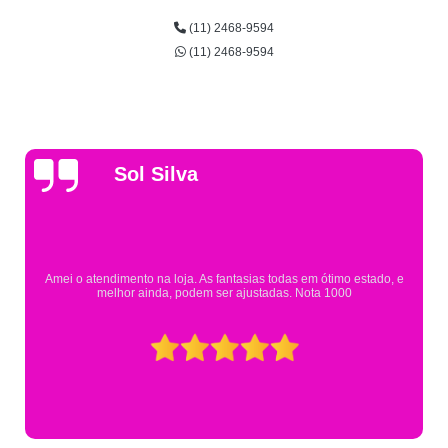
(11) 2468-9594
(11) 2468-9594
Gsutavo Pinto
Pesquisei em mais de 20 lojas e só encontrei a fantasia de meu filho na
Eureka. Cheguei praticamente no horário em que estavam fechando e
mesmo assim fui muito bem atendido.