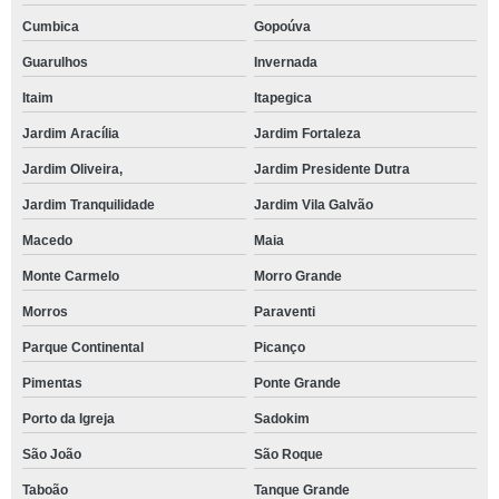
Cumbica
Gopoúva
Guarulhos
Invernada
Itaim
Itapegica
Jardim Aracília
Jardim Fortaleza
Jardim Oliveira,
Jardim Presidente Dutra
Jardim Tranquilidade
Jardim Vila Galvão
Macedo
Maia
Monte Carmelo
Morro Grande
Morros
Paraventi
Parque Continental
Picanço
Pimentas
Ponte Grande
Porto da Igreja
Sadokim
São João
São Roque
Taboão
Tanque Grande