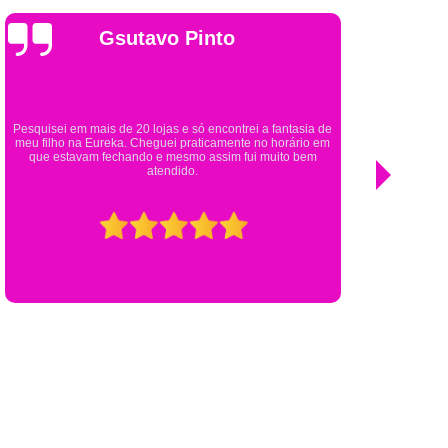
s Size de Festa
Fantasia Plus Size Feminina
Gsutavo Pinto
Fantasia Plus Size Halloween
rada
Locação de Fantasia Pirata Cigana
Locação de Fantasia Pirata de Luxo
Pesquisei em mais de 20 lojas e só encontrei a fantasia de
A m
ocação de Fantasia Pirata Feminina Infantil
meu filho na Eureka. Cheguei praticamente no horário em
exc
que estavam fechando e mesmo assim fui muito bem
detalha
xo
Locação de Fantasia Pirata Infantil
atendido.
de aj
Locação de Fantasia Pirata Simples
cação de Fantasias Pirata de Luxo Feminina
ocação de Fantasia Halloween Plus Size
cação de Fantasia Plus Size Branca de Neve
Locação de Fantasia Plus Size com Corpete
Locação de Fantasia Plus Size Feminina
Locação de Fantasia Plus Size Halloween
ação de Fantasia Plus Size Rainha de Copas