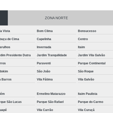
ZONA NORTE
a Vista
Bom Clima
Bonsucesso
buçu de Cima
Capelinha
Centro
arulhos
Invernada
Itaim
dim Presidente Dutra
Jardim Tranquilidade
Jardim Vila Galvão
rros
Paraventi
Parque Continental
dokim
São João
São Roque
a Barros
Vila Fátima
Vila Galvão
lém
Ermelino Matarazzo
Itaim Paulista
rque São Lucas
Parque São Rafael
Parque do Carmo
tuapé
Vila Carrão
Vila Curuçá