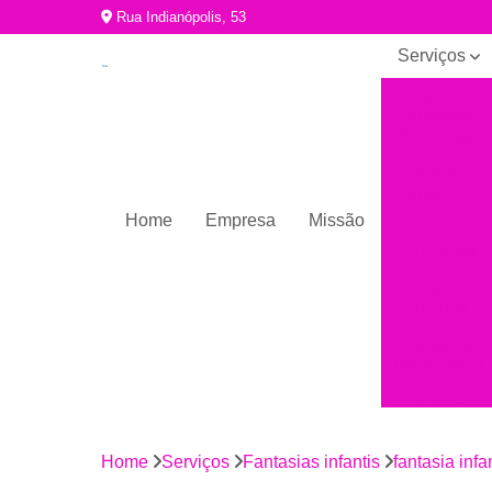
Rua Indianópolis, 53
Serviços
Aluguel de
fantasias
femininas
Fantasias
anos 60
Home
Empresa
Missão
Fantasias
femininas
Fantasias
infantis
Fantasias
masculinas
Fantasias
para
carnaval
Home
Serviços
Fantasias infantis
fantasia infa
Fantasias