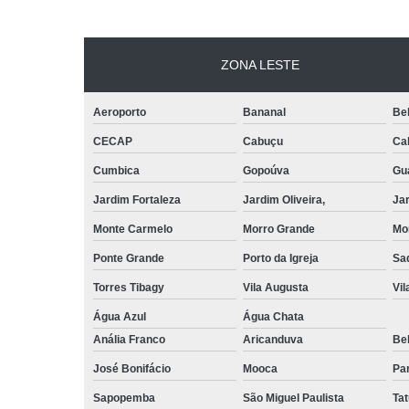
ZONA LESTE
Aeroporto
Bananal
Bel
CECAP
Cabuçu
Ca
Cumbica
Gopoúva
Gu
Jardim Fortaleza
Jardim Oliveira,
Jar
Monte Carmelo
Morro Grande
Mo
Ponte Grande
Porto da Igreja
Sa
Torres Tibagy
Vila Augusta
Vil
Água Azul
Água Chata
Anália Franco
Aricanduva
Be
José Bonifácio
Mooca
Pa
Sapopemba
São Miguel Paulista
Ta