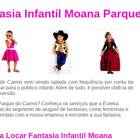
Fantasia Feminina Carnaval
tasia Infantil Moana Parq
Fantasia Feminina de Hallowee
Fantasia Feminina de Super Herói
Fantasi
Fantasia Feminina para Festa
Fantasia Femi
Fantasia Infantil a Pequena Sereia
Fantasi
Fantasia Infantil Batman
Fantasia Infa
Fantasia Infantil de Sereia
Fantasia Infant
Fantasia Infantil Masculina
Fantasia Inf
ue do Carmo vem sendo optada com frequência por conta da
 para o público infantil. Além de tudo, é possível obtê-la de
Fantasia Masculina Anos 60 70 e 
iversão.
Fantasia Masculina Batman
na Parque do Carmo? Conheça os serviços que a Eureka
das do segmento de aluguel de fantasias, como femininas e
Fantasia Masculina com Suspensóri
 contato com a nossa empresa e encontre a sua fantasia
Fantasia Masculina de Pirata
Fantasia Masculina Engraçada
a Locar Fantasia Infantil Moana