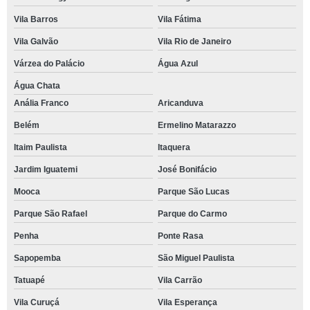
Vila Barros
Vila Fátima
Vila Galvão
Vila Rio de Janeiro
Várzea do Palácio
Água Azul
Água Chata
Anália Franco
Aricanduva
Belém
Ermelino Matarazzo
Itaim Paulista
Itaquera
Jardim Iguatemi
José Bonifácio
Mooca
Parque São Lucas
Parque São Rafael
Parque do Carmo
Penha
Ponte Rasa
Sapopemba
São Miguel Paulista
Tatuapé
Vila Carrão
Vila Curuçá
Vila Esperança