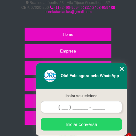
Rua Indianópolis, 53 - Vila Tijuco Guarulhos - SP
CEP: 07020-250
(11) 2468-9594
(11) 2468-9594
eurekafantasias@gmail.com
Home
Empresa
Missão
Olá! Fale agora pelo WhatsApp
Serviços
Insira seu telefone
Contato
Mapa do site
Iniciar conversa