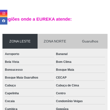
Regiões onde a EUREKA atende:
ZONA LESTE
ZONA NORTE
Guarulhos
Aeroporto
Bananal
Bela Vista
Bom Clima
Bonsucesso
Bosque Maia
Bosque Maia Guarulhos
CECAP
Cabuçu
Cabuçu de Cima
Capelinha
Centro
Cocaia
Condomínio Veigas
Cumbica
Gopoúva