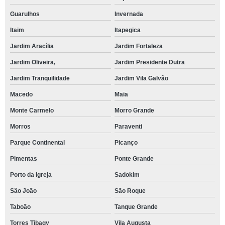
Guarulhos
Invernada
Itaim
Itapegica
Jardim Aracília
Jardim Fortaleza
Jardim Oliveira,
Jardim Presidente Dutra
Jardim Tranquilidade
Jardim Vila Galvão
Macedo
Maia
Monte Carmelo
Morro Grande
Morros
Paraventi
Parque Continental
Picanço
Pimentas
Ponte Grande
Porto da Igreja
Sadokim
São João
São Roque
Taboão
Tanque Grande
Torres Tibagy
Vila Augusta