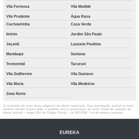
Vila Formosa
Vila Matilde
Vila Prudente
Água Rasa
Cachoeirinha
Casa Verde
Imirim
Jardim São Paulo
Jaçanã
Lauzane Paulista
Mandaqui
Santana
Tremembé
Tucuruvi
Vila Guilherme
Vila Gustavo
Vila Maria
Vila Medeiros
Zona Norte
O conteúdo do texto desta página é de direito reservado. Sua reprodução, parcial ou total,
mesmo citando nossos links, é proibida sem a autorização do autor. Crime de violação de
direito autoral – artigo 184 do Código Penal –
Lei 9610/98 - Lei de direitos autorais
.
EUREKA