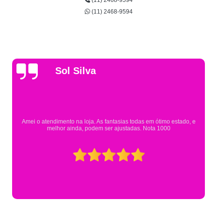
(11) 2468-9594
(11) 2468-9594
Gsutavo Pinto
Pesquisei em mais de 20 lojas e só encontrei a fantasia de meu filho na
Eureka. Cheguei praticamente no horário em que estavam fechando e
mesmo assim fui muito bem atendido.