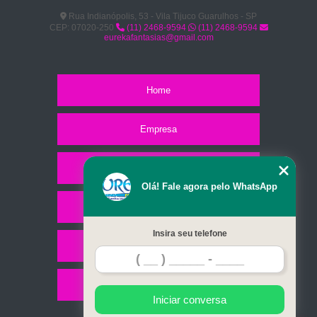
Rua Indianópolis, 53 - Vila Tijuco Guarulhos - SP
CEP: 07020-250
(11) 2468-9594
(11) 2468-9594
eurekafantasias@gmail.com
Home
Empresa
Missão
Olá! Fale agora pelo WhatsApp
Serviços
Insira seu telefone
Contato
Mapa do site
Iniciar conversa