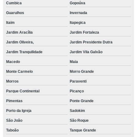
Cumbica
Gopoúva
Guarulhos
Invernada
Itaim
Itapegica
Jardim Aracília
Jardim Fortaleza
Jardim Oliveira,
Jardim Presidente Dutra
Jardim Tranquilidade
Jardim Vila Galvão
Macedo
Maia
Monte Carmelo
Morro Grande
Morros
Paraventi
Parque Continental
Picanço
Pimentas
Ponte Grande
Porto da Igreja
Sadokim
São João
São Roque
Taboão
Tanque Grande