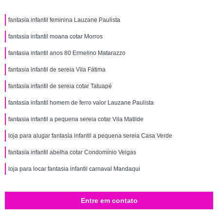
fantasia infantil feminina Lauzane Paulista
fantasia infantil moana cotar Morros
fantasia infantil anos 80 Ermelino Matarazzo
fantasia infantil de sereia Vila Fátima
fantasia infantil de sereia cotar Tatuapé
fantasia infantil homem de ferro valor Lauzane Paulista
fantasia infantil a pequena sereia cotar Vila Matilde
loja para alugar fantasia infantil a pequena sereia Casa Verde
fantasia infantil abelha cotar Condomínio Veigas
loja para locar fantasia infantil carnaval Mandaqui
Entre em contato