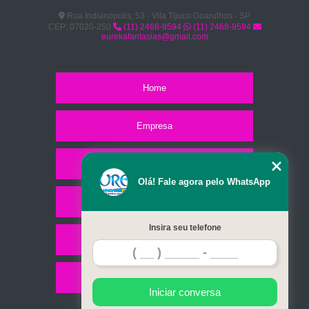
Rua Indianópolis, 53 - Vila Tijuco Guarulhos - SP
CEP: 07020-250
(11) 2468-9594
(11) 2468-9594
eurekafantasias@gmail.com
Home
Empresa
Missão
Olá! Fale agora pelo WhatsApp
Serviços
Insira seu telefone
Contato
Mapa do site
Iniciar conversa