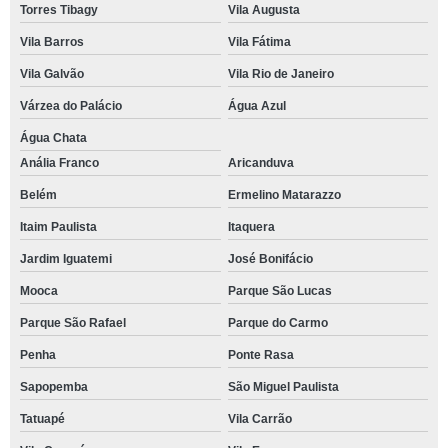
Torres Tibagy
Vila Augusta
Vila Barros
Vila Fátima
Vila Galvão
Vila Rio de Janeiro
Várzea do Palácio
Água Azul
Água Chata
Anália Franco
Aricanduva
Belém
Ermelino Matarazzo
Itaim Paulista
Itaquera
Jardim Iguatemi
José Bonifácio
Mooca
Parque São Lucas
Parque São Rafael
Parque do Carmo
Penha
Ponte Rasa
Sapopemba
São Miguel Paulista
Tatuapé
Vila Carrão