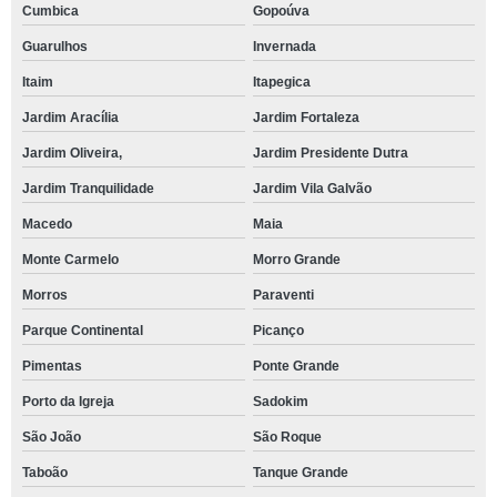
Cumbica
Gopoúva
Guarulhos
Invernada
Itaim
Itapegica
Jardim Aracília
Jardim Fortaleza
Jardim Oliveira,
Jardim Presidente Dutra
Jardim Tranquilidade
Jardim Vila Galvão
Macedo
Maia
Monte Carmelo
Morro Grande
Morros
Paraventi
Parque Continental
Picanço
Pimentas
Ponte Grande
Porto da Igreja
Sadokim
São João
São Roque
Taboão
Tanque Grande