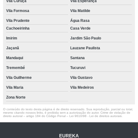
Vila Curuçá
Vila Esperança
Vila Formosa
Vila Matilde
Vila Prudente
Água Rasa
Cachoeirinha
Casa Verde
Imirim
Jardim São Paulo
Jaçanã
Lauzane Paulista
Mandaqui
Santana
Tremembé
Tucuruvi
Vila Guilherme
Vila Gustavo
Vila Maria
Vila Medeiros
Zona Norte
O conteúdo do texto desta página é de direito reservado. Sua reprodução, parcial ou total,
mesmo citando nossos links, é proibida sem a autorização do autor. Crime de violação de
direito autoral – artigo 184 do Código Penal –
Lei 9610/98 - Lei de direitos autorais
.
EUREKA