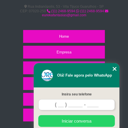
Rua Indianópolis, 53 - Vila Tijuco Guarulhos - SP
CEP: 07020-250
(11) 2468-9594
(11) 2468-9594
eurekafantasias@gmail.com
Home
Empresa
Missão
Olá! Fale agora pelo WhatsApp
Serviços
Insira seu telefone
Contato
Mapa do site
Iniciar conversa