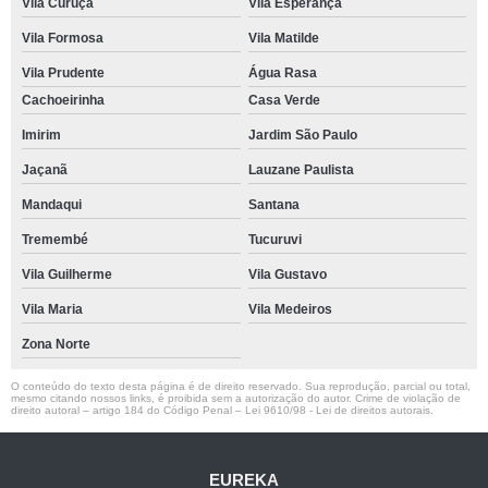
Vila Curuçá
Vila Esperança
Vila Formosa
Vila Matilde
Vila Prudente
Água Rasa
Cachoeirinha
Casa Verde
Imirim
Jardim São Paulo
Jaçanã
Lauzane Paulista
Mandaqui
Santana
Tremembé
Tucuruvi
Vila Guilherme
Vila Gustavo
Vila Maria
Vila Medeiros
Zona Norte
O conteúdo do texto desta página é de direito reservado. Sua reprodução, parcial ou total,
mesmo citando nossos links, é proibida sem a autorização do autor. Crime de violação de
direito autoral – artigo 184 do Código Penal –
Lei 9610/98 - Lei de direitos autorais
.
EUREKA