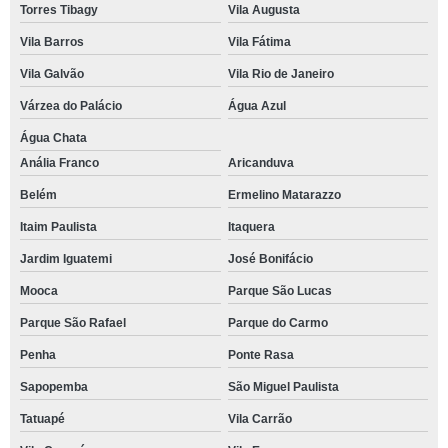
Torres Tibagy
Vila Augusta
Vila Barros
Vila Fátima
Vila Galvão
Vila Rio de Janeiro
Várzea do Palácio
Água Azul
Água Chata
Anália Franco
Aricanduva
Belém
Ermelino Matarazzo
Itaim Paulista
Itaquera
Jardim Iguatemi
José Bonifácio
Mooca
Parque São Lucas
Parque São Rafael
Parque do Carmo
Penha
Ponte Rasa
Sapopemba
São Miguel Paulista
Tatuapé
Vila Carrão