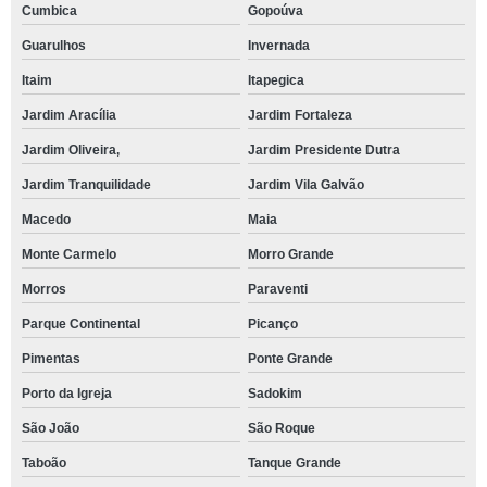
Cumbica
Gopoúva
Guarulhos
Invernada
Itaim
Itapegica
Jardim Aracília
Jardim Fortaleza
Jardim Oliveira,
Jardim Presidente Dutra
Jardim Tranquilidade
Jardim Vila Galvão
Macedo
Maia
Monte Carmelo
Morro Grande
Morros
Paraventi
Parque Continental
Picanço
Pimentas
Ponte Grande
Porto da Igreja
Sadokim
São João
São Roque
Taboão
Tanque Grande