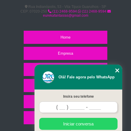
Rua Indianópolis, 53 - Vila Tijuco Guarulhos - SP
CEP: 07020-250
(11) 2468-9594
(11) 2468-9594
eurekafantasias@gmail.com
Home
Empresa
Missão
Olá! Fale agora pelo WhatsApp
Serviços
Insira seu telefone
Contato
Mapa do site
Iniciar conversa