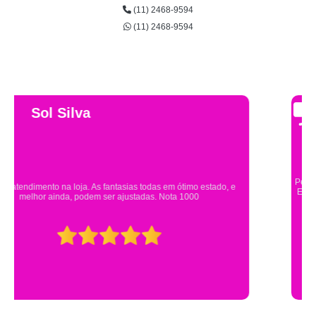
(11) 2468-9594
(11) 2468-9594
Gsutavo Pinto
Pesquisei em mais de 20 lojas e só encontrei a fantasia de meu filho na
Eureka. Cheguei praticamente no horário em que estavam fechando e
mesmo assim fui muito bem atendido.