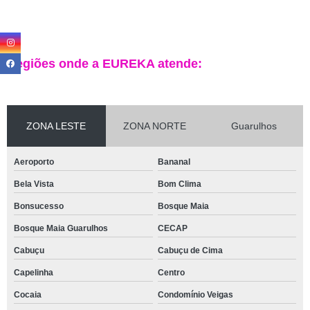
Regiões onde a EUREKA atende:
ZONA LESTE
ZONA NORTE
Guarulhos
Aeroporto
Bananal
Bela Vista
Bom Clima
Bonsucesso
Bosque Maia
Bosque Maia Guarulhos
CECAP
Cabuçu
Cabuçu de Cima
Capelinha
Centro
Cocaia
Condomínio Veigas