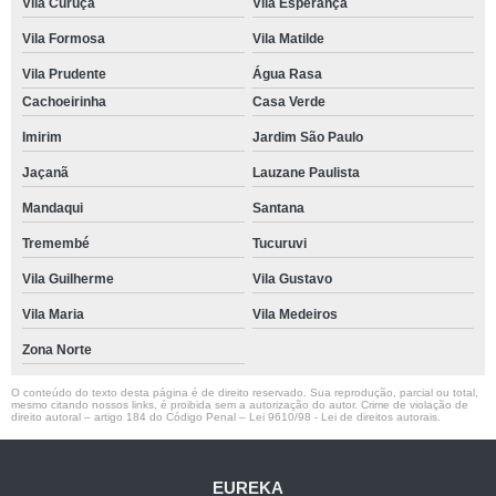
Vila Curuçá
Vila Esperança
Vila Formosa
Vila Matilde
Vila Prudente
Água Rasa
Cachoeirinha
Casa Verde
Imirim
Jardim São Paulo
Jaçanã
Lauzane Paulista
Mandaqui
Santana
Tremembé
Tucuruvi
Vila Guilherme
Vila Gustavo
Vila Maria
Vila Medeiros
Zona Norte
O conteúdo do texto desta página é de direito reservado. Sua reprodução, parcial ou total,
mesmo citando nossos links, é proibida sem a autorização do autor. Crime de violação de
direito autoral – artigo 184 do Código Penal –
Lei 9610/98 - Lei de direitos autorais
.
EUREKA