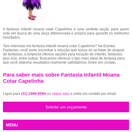
A fantasia infantil moana cotar Capelinha é uma perfeita opção para quem
está em busca de uma peça diferenciada e própria para garantir os melhores
resultados.
Tem interesse em fantasia infantil moana cotar Capelinha? Na Eureka
Fantasias, você pode encontrar a solução que busca ao se tratar de aluguel
de fantasias, a empresa oferece opções para locação de infantis, fantasias
plus size, entre outras. Buscamos oferecer o tipo mais ideal de fantasia para
que você obtenha resultados realmente satisfatórios. Entre em contato.
Para saber mais sobre Fantasia Infantil Moana
Cotar Capelinha
Ligue para
(11) 2468-9594
ou
clique aqui
e entre em contato por email.
Solicite um orçamento
MENU