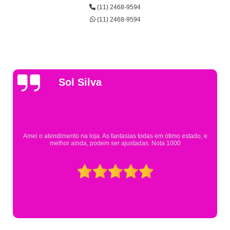
(11) 2468-9594
(11) 2468-9594
Gsutavo Pinto
Pesquisei em mais de 20 lojas e só encontrei a fantasia de meu filho na
Eureka. Cheguei praticamente no horário em que estavam fechando e
mesmo assim fui muito bem atendido.