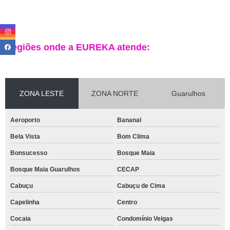
Regiões onde a EUREKA atende:
ZONA LESTE
ZONA NORTE
Guarulhos
Aeroporto
Bananal
Bela Vista
Bom Clima
Bonsucesso
Bosque Maia
Bosque Maia Guarulhos
CECAP
Cabuçu
Cabuçu de Cima
Capelinha
Centro
Cocaia
Condomínio Veigas