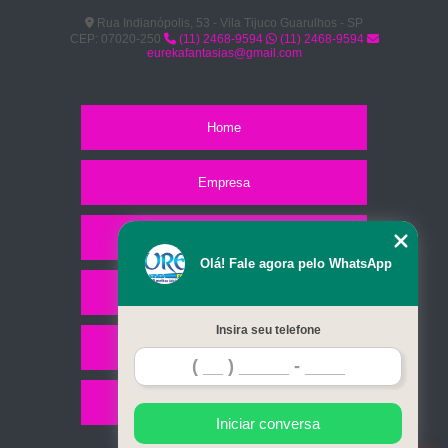
Rua Indianópolis, 53 - Vila Tijuco Guarulhos - SP
CEP: 07020-250
(11) 2468-9594
(11) 2468-9594
eurekafantasias@gmail.com
Home
Empresa
Missão
Olá! Fale agora pelo WhatsApp
Serviços
Insira seu telefone
Contato
Mapa do site
Iniciar conversa