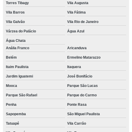
Torres Tibagy
Vila Augusta
Vila Barros
Vila Fátima
Vila Galvão
Vila Rio de Janeiro
Várzea do Palácio
Água Azul
Água Chata
Anália Franco
Aricanduva
Belém
Ermelino Matarazzo
Itaim Paulista
Itaquera
Jardim Iguatemi
José Bonifácio
Mooca
Parque São Lucas
Parque São Rafael
Parque do Carmo
Penha
Ponte Rasa
Sapopemba
São Miguel Paulista
Tatuapé
Vila Carrão