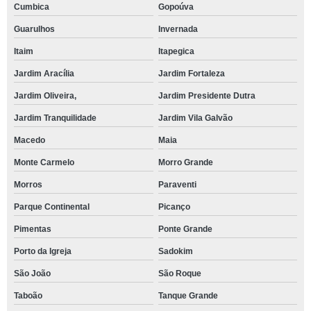
Cumbica
Gopoúva
Guarulhos
Invernada
Itaim
Itapegica
Jardim Aracília
Jardim Fortaleza
Jardim Oliveira,
Jardim Presidente Dutra
Jardim Tranquilidade
Jardim Vila Galvão
Macedo
Maia
Monte Carmelo
Morro Grande
Morros
Paraventi
Parque Continental
Picanço
Pimentas
Ponte Grande
Porto da Igreja
Sadokim
São João
São Roque
Taboão
Tanque Grande