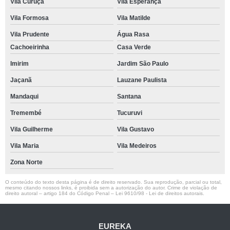
Vila Curuçá
Vila Esperança
Vila Formosa
Vila Matilde
Vila Prudente
Água Rasa
Cachoeirinha
Casa Verde
Imirim
Jardim São Paulo
Jaçanã
Lauzane Paulista
Mandaqui
Santana
Tremembé
Tucuruvi
Vila Guilherme
Vila Gustavo
Vila Maria
Vila Medeiros
Zona Norte
O conteúdo do texto desta página é de direito reservado. Sua reprodução, parcial ou total,
mesmo citando nossos links, é proibida sem a autorização do autor. Crime de violação de
direito autoral – artigo 184 do Código Penal –
Lei 9610/98 - Lei de direitos autorais
.
EUREKA