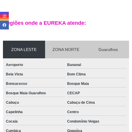
Regiões onde a EUREKA atende:
ZONA LESTE
ZONA NORTE
Guarulhos
Aeroporto
Bananal
Bela Vista
Bom Clima
Bonsucesso
Bosque Maia
Bosque Maia Guarulhos
CECAP
Cabuçu
Cabuçu de Cima
Capelinha
Centro
Cocaia
Condomínio Veigas
Cumbica
Gopoúva