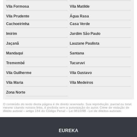
Vila Formosa
Vila Matilde
Vila Prudente
Água Rasa
Cachoeirinha
Casa Verde
Imirim
Jardim São Paulo
Jaçanã
Lauzane Paulista
Mandaqui
Santana
Tremembé
Tucuruvi
Vila Guilherme
Vila Gustavo
Vila Maria
Vila Medeiros
Zona Norte
O conteúdo do texto desta página é de direito reservado. Sua reprodução, parcial ou total,
mesmo citando nossos links, é proibida sem a autorização do autor. Crime de violação de
direito autoral – artigo 184 do Código Penal –
Lei 9610/98 - Lei de direitos autorais
.
EUREKA