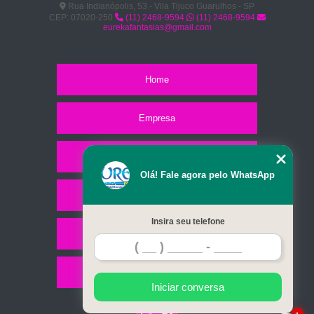
Rua Indianópolis, 53 - Vila Tijuco Guarulhos - SP
CEP: 07020-250
(11) 2468-9594
(11) 2468-9594
eurekafantasias@gmail.com
Home
Empresa
Missão
Olá! Fale agora pelo WhatsApp
Serviços
Insira seu telefone
Contato
Mapa do site
Iniciar conversa