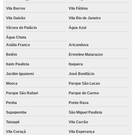
Vila Barros
Vila Fátima
Vila Galvão
Vila Rio de Janeiro
Várzea do Palácio
Água Azul
Água Chata
Anália Franco
Aricanduva
Belém
Ermelino Matarazzo
Itaim Paulista
Itaquera
Jardim Iguatemi
José Bonifácio
Mooca
Parque São Lucas
Parque São Rafael
Parque do Carmo
Penha
Ponte Rasa
Sapopemba
São Miguel Paulista
Tatuapé
Vila Carrão
Vila Curuçá
Vila Esperança