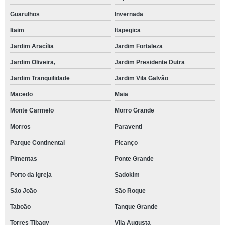
Guarulhos
Invernada
Itaim
Itapegica
Jardim Aracília
Jardim Fortaleza
Jardim Oliveira,
Jardim Presidente Dutra
Jardim Tranquilidade
Jardim Vila Galvão
Macedo
Maia
Monte Carmelo
Morro Grande
Morros
Paraventi
Parque Continental
Picanço
Pimentas
Ponte Grande
Porto da Igreja
Sadokim
São João
São Roque
Taboão
Tanque Grande
Torres Tibagy
Vila Augusta