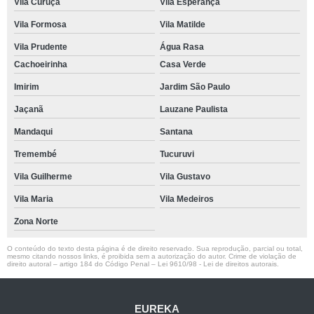
Vila Curuçá
Vila Esperança
Vila Formosa
Vila Matilde
Vila Prudente
Água Rasa
Cachoeirinha
Casa Verde
Imirim
Jardim São Paulo
Jaçanã
Lauzane Paulista
Mandaqui
Santana
Tremembé
Tucuruvi
Vila Guilherme
Vila Gustavo
Vila Maria
Vila Medeiros
Zona Norte
O conteúdo do texto desta página é de direito reservado. Sua reprodução, parcial ou total,
mesmo citando nossos links, é proibida sem a autorização do autor. Crime de violação de
direito autoral – artigo 184 do Código Penal –
Lei 9610/98 - Lei de direitos autorais
.
EUREKA