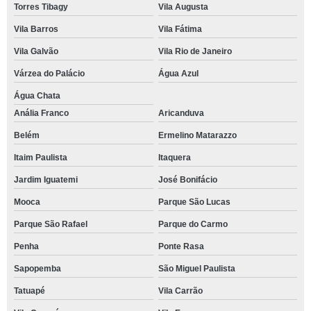
Torres Tibagy
Vila Augusta
Vila Barros
Vila Fátima
Vila Galvão
Vila Rio de Janeiro
Várzea do Palácio
Água Azul
Água Chata
Anália Franco
Aricanduva
Belém
Ermelino Matarazzo
Itaim Paulista
Itaquera
Jardim Iguatemi
José Bonifácio
Mooca
Parque São Lucas
Parque São Rafael
Parque do Carmo
Penha
Ponte Rasa
Sapopemba
São Miguel Paulista
Tatuapé
Vila Carrão