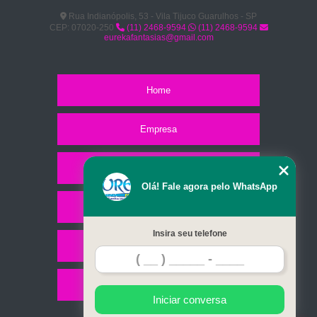
Rua Indianópolis, 53 - Vila Tijuco Guarulhos - SP
CEP: 07020-250
(11) 2468-9594
(11) 2468-9594
eurekafantasias@gmail.com
Home
Empresa
Missão
Olá! Fale agora pelo WhatsApp
Serviços
Insira seu telefone
Contato
Mapa do site
Iniciar conversa