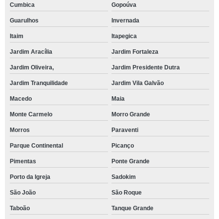
Cumbica
Gopoúva
Guarulhos
Invernada
Itaim
Itapegica
Jardim Aracília
Jardim Fortaleza
Jardim Oliveira,
Jardim Presidente Dutra
Jardim Tranquilidade
Jardim Vila Galvão
Macedo
Maia
Monte Carmelo
Morro Grande
Morros
Paraventi
Parque Continental
Picanço
Pimentas
Ponte Grande
Porto da Igreja
Sadokim
São João
São Roque
Taboão
Tanque Grande