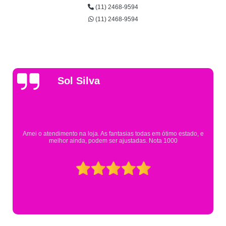
(11) 2468-9594
(11) 2468-9594
Gsutavo Pinto
Pesquisei em mais de 20 lojas e só encontrei a fantasia 
 estado, e
Eureka. Cheguei praticamente no horário em que estav
0
mesmo assim fui muito bem atendido.