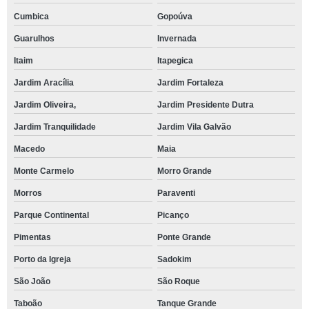
Cumbica
Gopoúva
Guarulhos
Invernada
Itaim
Itapegica
Jardim Aracília
Jardim Fortaleza
Jardim Oliveira,
Jardim Presidente Dutra
Jardim Tranquilidade
Jardim Vila Galvão
Macedo
Maia
Monte Carmelo
Morro Grande
Morros
Paraventi
Parque Continental
Picanço
Pimentas
Ponte Grande
Porto da Igreja
Sadokim
São João
São Roque
Taboão
Tanque Grande