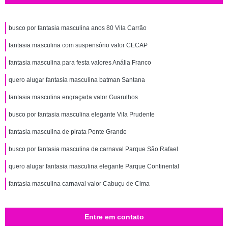
busco por fantasia masculina anos 80 Vila Carrão
fantasia masculina com suspensório valor CECAP
fantasia masculina para festa valores Anália Franco
quero alugar fantasia masculina batman Santana
fantasia masculina engraçada valor Guarulhos
busco por fantasia masculina elegante Vila Prudente
fantasia masculina de pirata Ponte Grande
busco por fantasia masculina de carnaval Parque São Rafael
quero alugar fantasia masculina elegante Parque Continental
fantasia masculina carnaval valor Cabuçu de Cima
Entre em contato