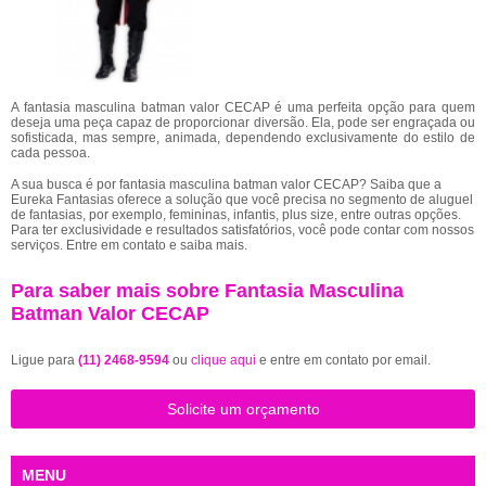
A fantasia masculina batman valor CECAP é uma perfeita opção para quem
deseja uma peça capaz de proporcionar diversão. Ela, pode ser engraçada ou
sofisticada, mas sempre, animada, dependendo exclusivamente do estilo de
cada pessoa.
A sua busca é por fantasia masculina batman valor CECAP? Saiba que a
Eureka Fantasias oferece a solução que você precisa no segmento de aluguel
de fantasias, por exemplo, femininas, infantis, plus size, entre outras opções.
Para ter exclusividade e resultados satisfatórios, você pode contar com nossos
serviços. Entre em contato e saiba mais.
Para saber mais sobre Fantasia Masculina
Batman Valor CECAP
Ligue para
(11) 2468-9594
ou
clique aqui
e entre em contato por email.
Solicite um orçamento
MENU