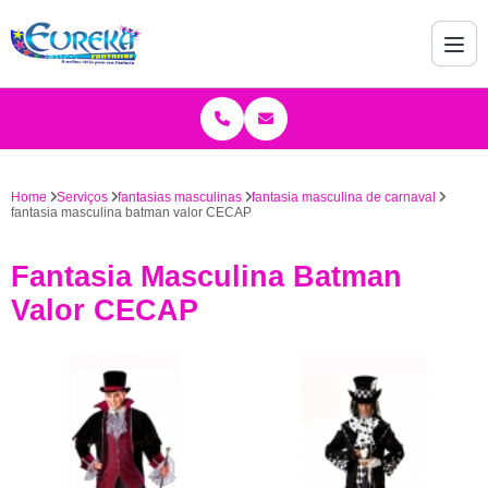
Home
Serviços
fantasias masculinas
fantasia masculina de carnaval
fantasia masculina batman valor CECAP
Fantasia Masculina Batman
Valor CECAP