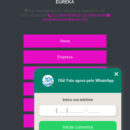
EUREKA
Rua Indianópolis, 53 - Vila Tijuco Guarulhos - SP
CEP: 07020-250
(11) 2468-9594
(11) 2468-9594
eurekafantasias@gmail.com
Home
Empresa
Missão
Olá! Fale agora pelo WhatsApp
Serviços
Insira seu telefone
Contato
Mapa do site
Iniciar conversa