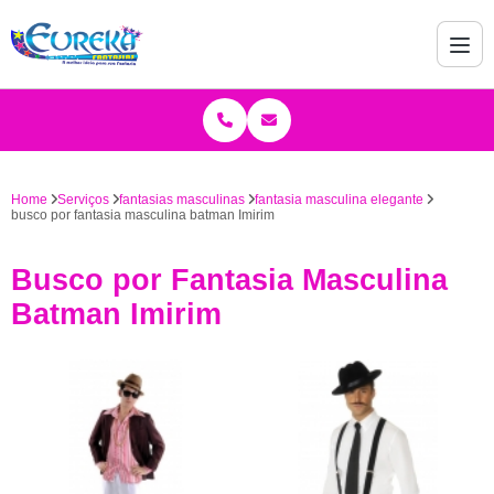
Home
Serviços
fantasias masculinas
fantasia masculina elegante
busco por fantasia masculina batman Imirim
Busco por Fantasia Masculina
Batman Imirim