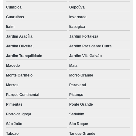
Cumbica
Gopoúva
Guarulhos
Invernada
Itaim
Itapegica
Jardim Aracília
Jardim Fortaleza
Jardim Oliveira,
Jardim Presidente Dutra
Jardim Tranquilidade
Jardim Vila Galvão
Macedo
Maia
Monte Carmelo
Morro Grande
Morros
Paraventi
Parque Continental
Picanço
Pimentas
Ponte Grande
Porto da Igreja
Sadokim
São João
São Roque
Taboão
Tanque Grande