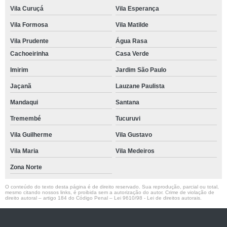
Vila Curuçá
Vila Esperança
Vila Formosa
Vila Matilde
Vila Prudente
Água Rasa
Cachoeirinha
Casa Verde
Imirim
Jardim São Paulo
Jaçanã
Lauzane Paulista
Mandaqui
Santana
Tremembé
Tucuruvi
Vila Guilherme
Vila Gustavo
Vila Maria
Vila Medeiros
Zona Norte
O conteúdo do texto desta página é de direito reservado. Sua reprodução, parcial ou total,
mesmo citando nossos links, é proibida sem a autorização do autor. Crime de violação de
direito autoral – artigo 184 do Código Penal –
Lei 9610/98 - Lei de direitos autorais
.