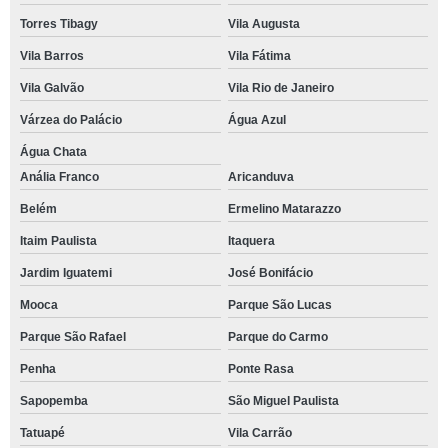
Torres Tibagy
Vila Augusta
Vila Barros
Vila Fátima
Vila Galvão
Vila Rio de Janeiro
Várzea do Palácio
Água Azul
Água Chata
Anália Franco
Aricanduva
Belém
Ermelino Matarazzo
Itaim Paulista
Itaquera
Jardim Iguatemi
José Bonifácio
Mooca
Parque São Lucas
Parque São Rafael
Parque do Carmo
Penha
Ponte Rasa
Sapopemba
São Miguel Paulista
Tatuapé
Vila Carrão