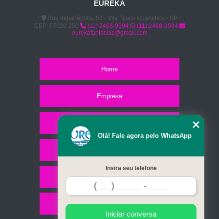
EUREKA
Rua Indianópolis, 53 - Vila Tijuco Guarulhos - SP
CEP: 07020-250
(11) 2468-9594
(11) 2468-9594
eurekafantasias@gmail.com
Home
Empresa
Missão
Olá! Fale agora pelo WhatsApp
Serviços
Insira seu telefone
Contato
Mapa do site
Iniciar conversa