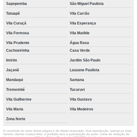
Sapopemba
São Miguel Paulista
Tatuapé
Vila Carrão
Vila Curuçá
Vila Esperança
Vila Formosa
Vila Matilde
Vila Prudente
Água Rasa
Cachoeirinha
Casa Verde
Imirim
Jardim São Paulo
Jaçanã
Lauzane Paulista
Mandaqui
Santana
Tremembé
Tucuruvi
Vila Guilherme
Vila Gustavo
Vila Maria
Vila Medeiros
Zona Norte
O conteúdo do texto desta página é de direito reservado. Sua reprodução, parcial ou total,
mesmo citando nossos links, é proibida sem a autorização do autor. Crime de violação de