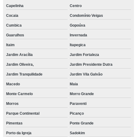
Capelinha
Centro
Cocaia
Condomínio Veigas
Cumbica
Gopoúva
Guarulhos
Invernada
Itaim
Itapegica
Jardim Aracília
Jardim Fortaleza
Jardim Oliveira,
Jardim Presidente Dutra
Jardim Tranquilidade
Jardim Vila Galvão
Macedo
Maia
Monte Carmelo
Morro Grande
Morros
Paraventi
Parque Continental
Picanço
Pimentas
Ponte Grande
Porto da Igreja
Sadokim