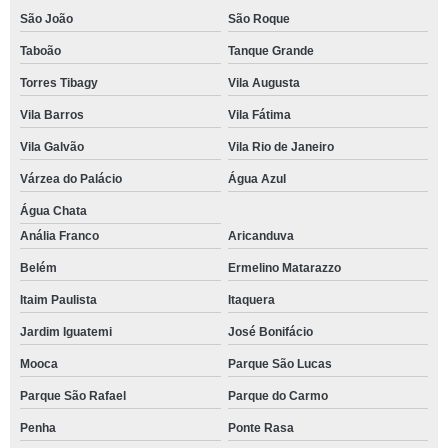
São João
São Roque
Taboão
Tanque Grande
Torres Tibagy
Vila Augusta
Vila Barros
Vila Fátima
Vila Galvão
Vila Rio de Janeiro
Várzea do Palácio
Água Azul
Água Chata
Anália Franco
Aricanduva
Belém
Ermelino Matarazzo
Itaim Paulista
Itaquera
Jardim Iguatemi
José Bonifácio
Mooca
Parque São Lucas
Parque São Rafael
Parque do Carmo
Penha
Ponte Rasa