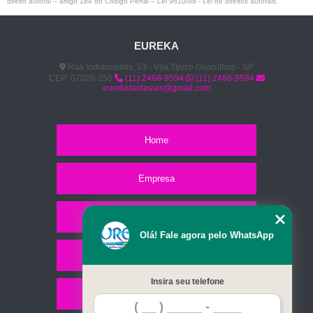
direito autoral – artigo 184 do Código Penal –
Lei 9610/98 - Lei de direitos autorais
.
EUREKA
Rua Indianópolis, 53 - Vila Tijuco Guarulhos - SP
CEP: 07020-250
(11) 2468-9594
(11) 2468-9594
eurekafantasias@gmail.com
Home
Empresa
Missão
Olá! Fale agora pelo WhatsApp
Serviços
Insira seu telefone
Contato