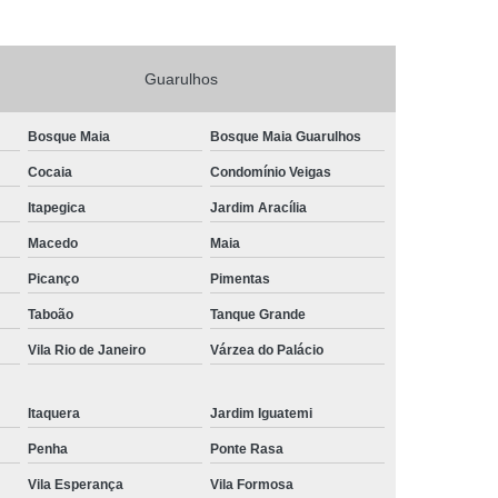
Guarulhos
Bosque Maia
Bosque Maia Guarulhos
Cocaia
Condomínio Veigas
Itapegica
Jardim Aracília
Macedo
Maia
Picanço
Pimentas
Taboão
Tanque Grande
Vila Rio de Janeiro
Várzea do Palácio
Itaquera
Jardim Iguatemi
Penha
Ponte Rasa
Vila Esperança
Vila Formosa