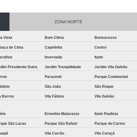
ZONA NORTE
a Vista
Bom Clima
Bonsucesso
buçu de Cima
Capelinha
Centro
arulhos
Invernada
Itaim
dim Presidente Dutra
Jardim Tranquilidade
Jardim Vila Galvão
rros
Paraventi
Parque Continental
dokim
São João
São Roque
a Barros
Vila Fátima
Vila Galvão
lém
Ermelino Matarazzo
Itaim Paulista
rque São Lucas
Parque São Rafael
Parque do Carmo
tuapé
Vila Carrão
Vila Curuçá