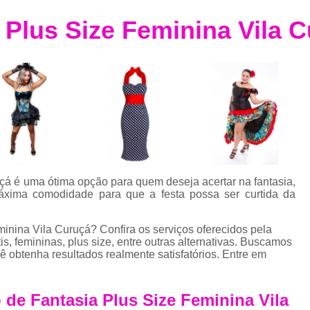
Fantasia Feminina Carnaval
 Plus Size Feminina Vila 
Fantasia Feminina de Hallowee
Fantasia Feminina de Super Herói
Fantasi
Fantasia Feminina para Festa
Fantasia Femi
Fantasia Infantil a Pequena Sereia
Fantasi
Fantasia Infantil Batman
Fantasia Infa
Fantasia Infantil de Sereia
Fantasia Infant
Fantasia Infantil Masculina
Fantasia Inf
uçá é uma ótima opção para quem deseja acertar na fantasia,
máxima comodidade para que a festa possa ser curtida da
Fantasia Masculina Anos 60 70 e 
Fantasia Masculina Batman
minina Vila Curuçá? Confira os serviços oferecidos pela
is, femininas, plus size, entre outras alternativas. Buscamos
Fantasia Masculina com Suspensóri
cê obtenha resultados realmente satisfatórios. Entre em
Fantasia Masculina de Pirata
Fantasia Masculina Engraçada
 de Fantasia Plus Size Feminina Vila