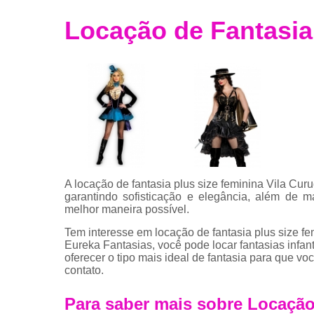
pirata
Locação de Fantasia
Fantasias
plus size
Locação
de
fantasias
pirata
Locação
de
fantasias
plus size
A locação de fantasia plus size feminina Vila Cur
garantindo sofisticação e elegância, além de 
melhor maneira possível.
Tem interesse em locação de fantasia plus size fe
Eureka Fantasias, você pode locar fantasias infant
oferecer o tipo mais ideal de fantasia para que vo
contato.
Para saber mais sobre Locação