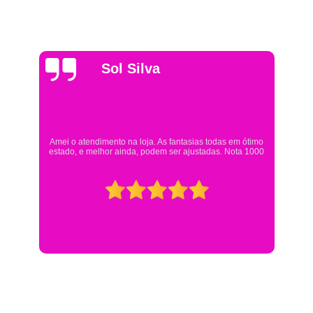
Fantasia Plus Size com Corpete
Fantasia Plu
Fantasia Plus Size Festa
Locação de Fantasia de Pirata Preta e Dou
Gsutavo Pinto
Locação de Fantasia Pirata Criativa
Locação de Fantasia Pirata Feminina
L
Locação de Fantasia Pirata Feminina Lu
Pesquisei em mais de 20 lojas e só encontrei a fantasia de
mo
meu filho na Eureka. Cheguei praticamente no horário em
Locação de Fantasia Pirata Masculina
00
que estavam fechando e mesmo assim fui muito bem
atendido.
Locação de Fantasia Piratas do Caribe
Lo
Locação de Fantasia Bela Plus Size
L
Locação de Fantasia Plus Size Anos 60
Lo
Locação de Fantasia Plus Size Carnaval
Locação de Fantasia Plus Size de Luxo
Locação de Fantasia Plus Size Festa
Locação de Fantasia Plus Size Pirata
Loc