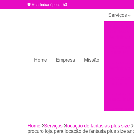
Rua Indianópolis, 53
Serviços
Aluguel de
fantasias
femininas
Fantasias
anos 60
Home
Empresa
Missão
Fantasias
femininas
Fantasias
infantis
Fantasias
masculinas
Fantasias
para
carnaval
Home
Serviços
locação de fantasias plus size
Fantasias
procuro loja para locação de fantasia plus size a