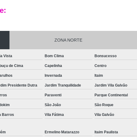
e:
ZONA NORTE
a Vista
Bom Clima
Bonsucesso
buçu de Cima
Capelinha
Centro
arulhos
Invernada
Itaim
dim Presidente Dutra
Jardim Tranquilidade
Jardim Vila Galvão
rros
Paraventi
Parque Continental
dokim
São João
São Roque
a Barros
Vila Fátima
Vila Galvão
lém
Ermelino Matarazzo
Itaim Paulista