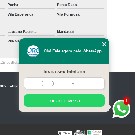
Penha
Ponte Rasa
Vila Esperança
Vila Formosa
Lauzane Paulista
Mandaqui
Vila Maria
Vila Medeiros
Olá! Fale agora pelo WhatsApp
ação de direito autoral – artigo 184 do Código Penal –
Lei 9610/98 - Lei de
Insira seu telefone
ome
Empresa
Missão
Serviços
Contato
Mapa do site
Iniciar conversa
1
W3C