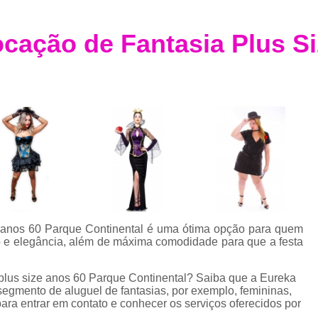
Fantasia Feminina Carnaval
Fantasia Feminina de Hallowee
ocação de Fantasia Plus S
Fantasia Feminina de Super Herói
Fantasi
Fantasia Feminina para Festa
Fantasia Femi
Fantasia Infantil a Pequena Sereia
Fantasi
Fantasia Infantil Batman
Fantasia Infa
Fantasia Infantil de Sereia
Fantasia Infant
Fantasia Infantil Masculina
Fantasia Inf
Fantasia Masculina Anos 60 70 e 
Fantasia Masculina Batman
ze anos 60 Parque Continental é uma ótima opção para quem
ção e elegância, além de máxima comodidade para que a festa
Fantasia Masculina com Suspensóri
Fantasia Masculina de Pirata
 plus size anos 60 Parque Continental? Saiba que a Eureka
segmento de aluguel de fantasias, por exemplo, femininas,
Fantasia Masculina Engraçada
 para entrar em contato e conhecer os serviços oferecidos por