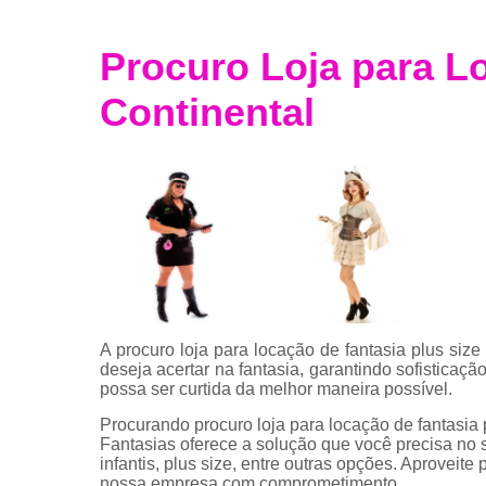
pirata
Fantasias
Procuro Loja para L
plus size
Continental
Locação
de
fantasias
pirata
Locação
de
fantasias
plus size
A procuro loja para locação de fantasia plus si
deseja acertar na fantasia, garantindo sofistica
possa ser curtida da melhor maneira possível.
Procurando procuro loja para locação de fantasia
Fantasias oferece a solução que você precisa no 
infantis, plus size, entre outras opções. Aproveite
nossa empresa com comprometimento.