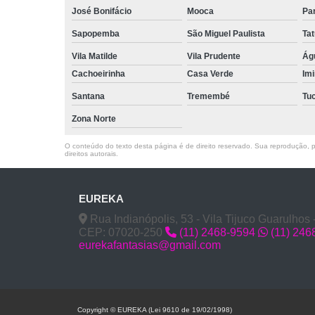
José Bonifácio
Mooca
Pa
Sapopemba
São Miguel Paulista
Ta
Vila Matilde
Vila Prudente
Ág
Cachoeirinha
Casa Verde
Imi
Santana
Tremembé
Tu
Zona Norte
O conteúdo do texto desta página é de direito reservado. Sua reprodução, pa
direitos autorais
.
EUREKA
Rua Indianópolis, 53 - Vila Tijuco Guarulhos 
CEP: 07020-250
(11) 2468-9594
(11) 246
eurekafantasias@gmail.com
Copyright © EUREKA (Lei 9610 de 19/02/1998)