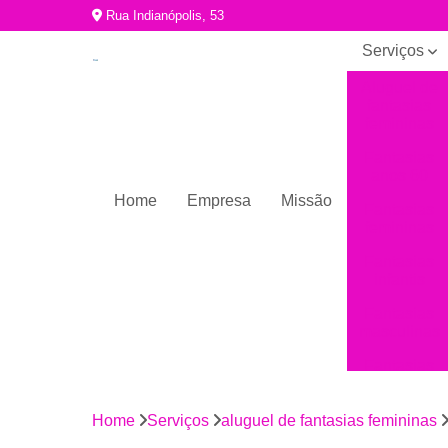
Rua Indianópolis, 53
Serviços
Aluguel de
fantasias
femininas
Fantasias
anos 60
Home
Empresa
Missão
Fantasias
femininas
Fantasias
infantis
Fantasias
masculinas
Fantasias
para
carnaval
Home
Serviços
aluguel de fantasias femininas
Fantasias