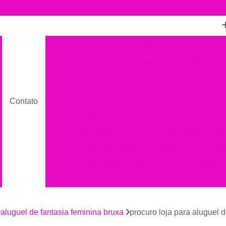
Aluguel de Fantasia Feminina Bruxa
Aluguel de Fantasia Feminina com Corpete
Aluguel de Fantasia Feminina de Carnaval
Aluguel de Fantasia Feminina de Palhaço
Contato
Aluguel de Fantasia Feminina de Super Her
Aluguel de Fantasia Feminina para Festa
Fantasia Anos 60 70 80 Masculina
Fantasia
Fantasia Anos 60 Infantil
Fantasia Anos 60 In
Fantasia Anos 60 para Homem
Fantasia
Fantasia de Anos 60 Feminina
aluguel de fantasia feminina bruxa
procuro loja para aluguel 
Fantasia de Anos 60 Masculina
Fantas