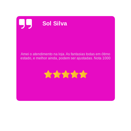
Fantasia Plus Size com Corpete
Fantasia Plu
Fantasia Plus Size Festa
Locação de Fantasia de Pirata Preta e Dou
Gsutavo Pinto
Locação de Fantasia Pirata Criativa
Locação de Fantasia Pirata Feminina
L
Locação de Fantasia Pirata Feminina Lu
Pesquisei em mais de 20 lojas e só encontrei a fantasia de
meu filho na Eureka. Cheguei praticamente no horário em
que estavam fechando e mesmo assim fui muito bem
Locação de Fantasia Pirata Masculina
atendido.
Locação de Fantasia Piratas do Caribe
Lo
Locação de Fantasia Bela Plus Size
L
Locação de Fantasia Plus Size Anos 60
Lo
Locação de Fantasia Plus Size Carnaval
Locação de Fantasia Plus Size de Luxo
Locação de Fantasia Plus Size Festa
Locação de Fantasia Plus Size Pirata
Loc