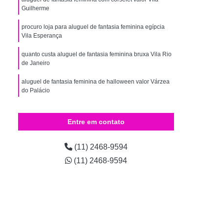
arnaval Hippie
Fantasia Carnaval Jasmine
Guilherme
antasia de Carnaval para Casal
procuro loja para aluguel de fantasia feminina egípcia
Vila Esperança
Fantasia para Carnaval Casal
Fantasia para Carnaval de Rua
quanto custa aluguel de fantasia feminina bruxa Vila Rio
de Janeiro
Fantasia para Carnaval Homem
aluguel de fantasia feminina de halloween valor Várzea
Fantasia para Carnaval Masculina
do Palácio
sia Pirata Cigana
Fantasia Pirata Criativa
aluguel de fantasia feminina egípcia valor Vila Gustavo
de Luxo Feminina
Fantasia Pirata Feminina
Entre em contato
aluguel de fantasia feminina de palhaço Parque São
Pirata Feminina Luxo
Fantasia Pirata Infantil
Lucas
(11) 2468-9594
rata Simples
Fantasia Piratas do Caribe
procuro loja para aluguel de fantasia feminina simples
(11) 2468-9594
Cabuçu
 Size
Fantasia Bela Plus Size
oween Plus Size
Fantasia Plus Size Anos 60
ve
Fantasia Plus Size Carnaval