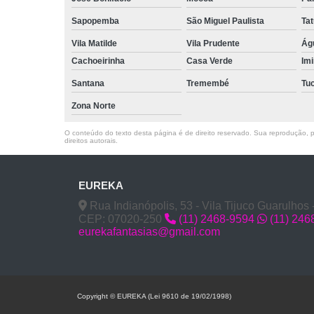
Sapopemba
São Miguel Paulista
Ta
Vila Matilde
Vila Prudente
Ág
Cachoeirinha
Casa Verde
Imi
Santana
Tremembé
Tu
Zona Norte
O conteúdo do texto desta página é de direito reservado. Sua reprodução, pa
direitos autorais
.
EUREKA
Rua Indianópolis, 53 - Vila Tijuco Guarulhos 
CEP: 07020-250
(11) 2468-9594
(11) 246
eurekafantasias@gmail.com
Copyright © EUREKA (Lei 9610 de 19/02/1998)