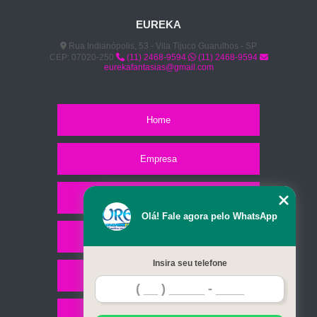
EUREKA
Rua Indianópolis, 53 - Vila Tijuco Guarulhos - SP
CEP: 07020-250
(11) 2468-9594
(11) 2468-9594
eurekafantasias@gmail.com
Home
Empresa
Missão
Olá! Fale agora pelo WhatsApp
Serviços
Insira seu telefone
Contato
Mapa do site