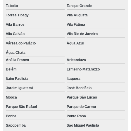
Taboão
Tanque Grande
Torres Tibagy
Vila Augusta
Vila Barros
Vila Fátima
Vila Galvão
Vila Rio de Janeiro
Várzea do Palácio
Água Azul
Água Chata
Anália Franco
Aricanduva
Belém
Ermelino Matarazzo
Itaim Paulista
Itaquera
Jardim Iguatemi
José Bonifácio
Mooca
Parque São Lucas
Parque São Rafael
Parque do Carmo
Penha
Ponte Rasa
Sapopemba
São Miguel Paulista