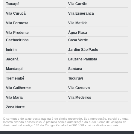
Tatuapé
Vila Carrão
Vila Curuçá
Vila Esperança
Vila Formosa
Vila Matilde
Vila Prudente
Água Rasa
Cachoeirinha
Casa Verde
Imirim
Jardim São Paulo
Jaçanã
Lauzane Paulista
Mandaqui
Santana
Tremembé
Tucuruvi
Vila Guilherme
Vila Gustavo
Vila Maria
Vila Medeiros
Zona Norte
O conteúdo do texto desta página é de direito reservado. Sua reprodução, parcial ou total,
mesmo citando nossos links, é proibida sem a autorização do autor. Crime de violação de
direito autoral – artigo 184 do Código Penal –
Lei 9610/98 - Lei de direitos autorais
.