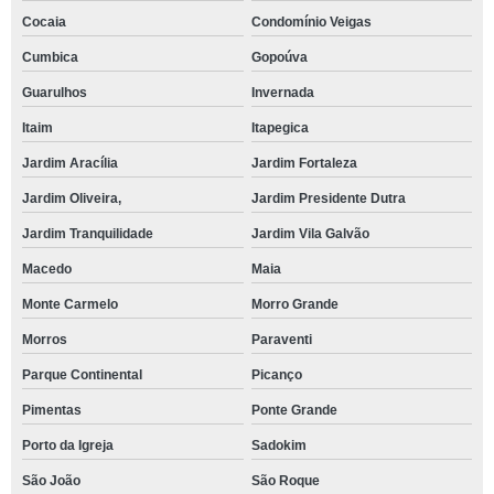
Cocaia
Condomínio Veigas
Cumbica
Gopoúva
Guarulhos
Invernada
Itaim
Itapegica
Jardim Aracília
Jardim Fortaleza
Jardim Oliveira,
Jardim Presidente Dutra
Jardim Tranquilidade
Jardim Vila Galvão
Macedo
Maia
Monte Carmelo
Morro Grande
Morros
Paraventi
Parque Continental
Picanço
Pimentas
Ponte Grande
Porto da Igreja
Sadokim
São João
São Roque