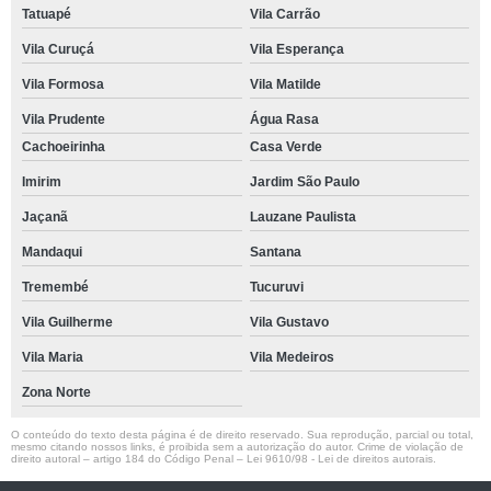
Tatuapé
Vila Carrão
Vila Curuçá
Vila Esperança
Vila Formosa
Vila Matilde
Vila Prudente
Água Rasa
Cachoeirinha
Casa Verde
Imirim
Jardim São Paulo
Jaçanã
Lauzane Paulista
Mandaqui
Santana
Tremembé
Tucuruvi
Vila Guilherme
Vila Gustavo
Vila Maria
Vila Medeiros
Zona Norte
O conteúdo do texto desta página é de direito reservado. Sua reprodução, parcial ou total,
mesmo citando nossos links, é proibida sem a autorização do autor. Crime de violação de
direito autoral – artigo 184 do Código Penal –
Lei 9610/98 - Lei de direitos autorais
.