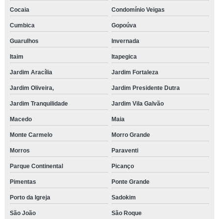
Cocaia
Condomínio Veigas
Cumbica
Gopoúva
Guarulhos
Invernada
Itaim
Itapegica
Jardim Aracília
Jardim Fortaleza
Jardim Oliveira,
Jardim Presidente Dutra
Jardim Tranquilidade
Jardim Vila Galvão
Macedo
Maia
Monte Carmelo
Morro Grande
Morros
Paraventi
Parque Continental
Picanço
Pimentas
Ponte Grande
Porto da Igreja
Sadokim
São João
São Roque