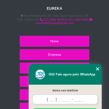
EUREKA
Rua Indianópolis, 53 - Vila Tijuco Guarulhos - SP
CEP: 07020-250
(11) 2468-9594
(11) 2468-9594
eurekafantasias@gmail.com
Home
Empresa
Missão
Olá! Fale agora pelo WhatsApp
Serviços
Insira seu telefone
Contato
Mapa do site