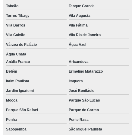
Taboão
Tanque Grande
Torres Tibagy
Vila Augusta
Vila Barros
Vila Fátima
Vila Galvão
Vila Rio de Janeiro
Várzea do Palácio
Água Azul
Água Chata
Anália Franco
Aricanduva
Belém
Ermelino Matarazzo
Itaim Paulista
Itaquera
Jardim Iguatemi
José Bonifácio
Mooca
Parque São Lucas
Parque São Rafael
Parque do Carmo
Penha
Ponte Rasa
Sapopemba
São Miguel Paulista