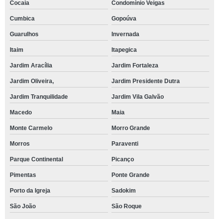
Cocaia
Condomínio Veigas
Cumbica
Gopoúva
Guarulhos
Invernada
Itaim
Itapegica
Jardim Aracília
Jardim Fortaleza
Jardim Oliveira,
Jardim Presidente Dutra
Jardim Tranquilidade
Jardim Vila Galvão
Macedo
Maia
Monte Carmelo
Morro Grande
Morros
Paraventi
Parque Continental
Picanço
Pimentas
Ponte Grande
Porto da Igreja
Sadokim
São João
São Roque