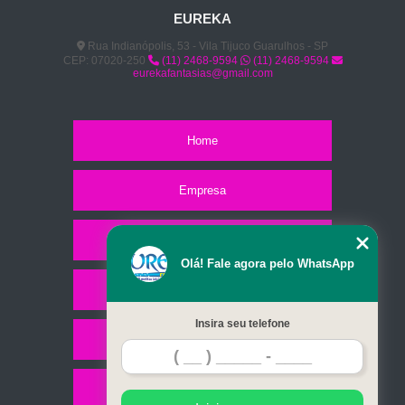
EUREKA
Rua Indianópolis, 53 - Vila Tijuco Guarulhos - SP
CEP: 07020-250
(11) 2468-9594
(11) 2468-9594
eurekafantasias@gmail.com
Home
Empresa
Missão
Olá! Fale agora pelo WhatsApp
Serviços
Insira seu telefone
Contato
Mapa do site