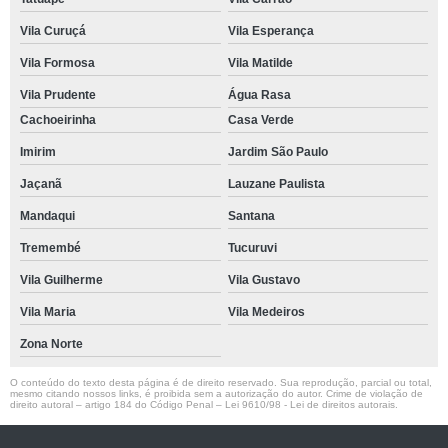
Vila Curuçá
Vila Esperança
Vila Formosa
Vila Matilde
Vila Prudente
Água Rasa
Cachoeirinha
Casa Verde
Imirim
Jardim São Paulo
Jaçanã
Lauzane Paulista
Mandaqui
Santana
Tremembé
Tucuruvi
Vila Guilherme
Vila Gustavo
Vila Maria
Vila Medeiros
Zona Norte
O conteúdo do texto desta página é de direito reservado. Sua reprodução, parcial ou total,
mesmo citando nossos links, é proibida sem a autorização do autor. Crime de violação de
direito autoral – artigo 184 do Código Penal –
Lei 9610/98 - Lei de direitos autorais
.