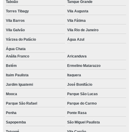
Taboão
Tanque Grande
Torres Tibagy
Vila Augusta
Vila Barros
Vila Fátima
Vila Galvão
Vila Rio de Janeiro
Várzea do Palácio
Água Azul
Água Chata
Anália Franco
Aricanduva
Belém
Ermelino Matarazzo
Itaim Paulista
Itaquera
Jardim Iguatemi
José Bonifácio
Mooca
Parque São Lucas
Parque São Rafael
Parque do Carmo
Penha
Ponte Rasa
Sapopemba
São Miguel Paulista
Tatuapé
Vila Carrão