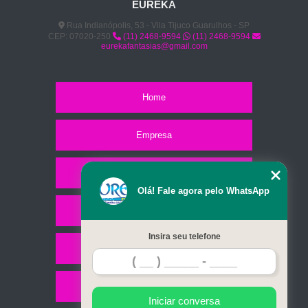
EUREKA
Rua Indianópolis, 53 - Vila Tijuco Guarulhos - SP
CEP: 07020-250
(11) 2468-9594
(11) 2468-9594
eurekafantasias@gmail.com
Home
Empresa
Missão
Olá! Fale agora pelo WhatsApp
Serviços
Insira seu telefone
Contato
Mapa do site
Iniciar conversa