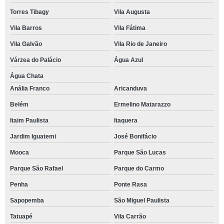
Torres Tibagy
Vila Augusta
Vila Barros
Vila Fátima
Vila Galvão
Vila Rio de Janeiro
Várzea do Palácio
Água Azul
Água Chata
Anália Franco
Aricanduva
Belém
Ermelino Matarazzo
Itaim Paulista
Itaquera
Jardim Iguatemi
José Bonifácio
Mooca
Parque São Lucas
Parque São Rafael
Parque do Carmo
Penha
Ponte Rasa
Sapopemba
São Miguel Paulista
Tatuapé
Vila Carrão