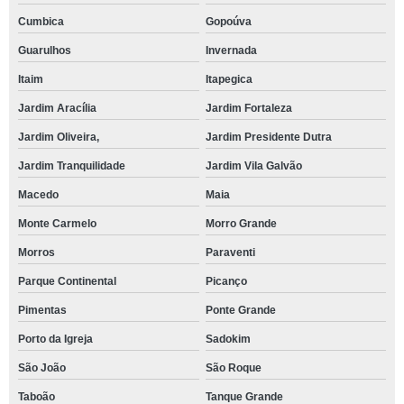
Cumbica
Gopoúva
Guarulhos
Invernada
Itaim
Itapegica
Jardim Aracília
Jardim Fortaleza
Jardim Oliveira,
Jardim Presidente Dutra
Jardim Tranquilidade
Jardim Vila Galvão
Macedo
Maia
Monte Carmelo
Morro Grande
Morros
Paraventi
Parque Continental
Picanço
Pimentas
Ponte Grande
Porto da Igreja
Sadokim
São João
São Roque
Taboão
Tanque Grande