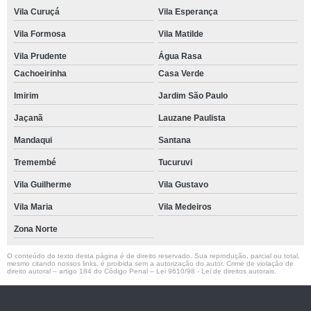
Vila Curuçá
Vila Esperança
Vila Formosa
Vila Matilde
Vila Prudente
Água Rasa
Cachoeirinha
Casa Verde
Imirim
Jardim São Paulo
Jaçanã
Lauzane Paulista
Mandaqui
Santana
Tremembé
Tucuruvi
Vila Guilherme
Vila Gustavo
Vila Maria
Vila Medeiros
Zona Norte
O conteúdo do texto desta página é de direito reservado. Sua reprodução, parcial ou total,
mesmo citando nossos links, é proibida sem a autorização do autor. Crime de violação de
direito autoral – artigo 184 do Código Penal –
Lei 9610/98 - Lei de direitos autorais
.