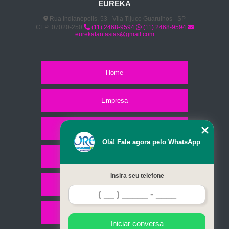
EUREKA
Rua Indianópolis, 53 - Vila Tijuco Guarulhos - SP
CEP: 07020-250
(11) 2468-9594
(11) 2468-9594
eurekafantasias@gmail.com
Home
Empresa
Missão
Olá! Fale agora pelo WhatsApp
Serviços
Insira seu telefone
Contato
Mapa do site
Iniciar conversa