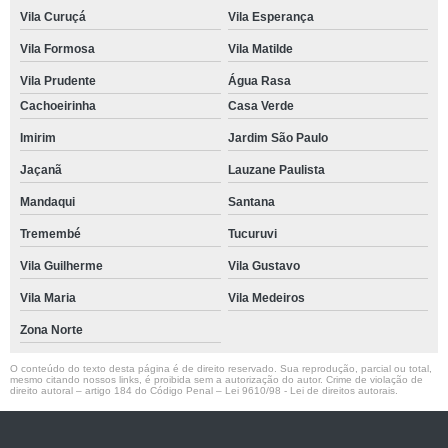
Vila Curuçá
Vila Esperança
Vila Formosa
Vila Matilde
Vila Prudente
Água Rasa
Cachoeirinha
Casa Verde
Imirim
Jardim São Paulo
Jaçanã
Lauzane Paulista
Mandaqui
Santana
Tremembé
Tucuruvi
Vila Guilherme
Vila Gustavo
Vila Maria
Vila Medeiros
Zona Norte
O conteúdo do texto desta página é de direito reservado. Sua reprodução, parcial ou total,
mesmo citando nossos links, é proibida sem a autorização do autor. Crime de violação de
direito autoral – artigo 184 do Código Penal –
Lei 9610/98 - Lei de direitos autorais
.