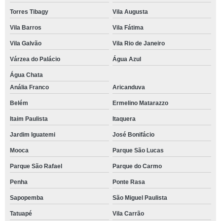
Torres Tibagy
Vila Augusta
Vila Barros
Vila Fátima
Vila Galvão
Vila Rio de Janeiro
Várzea do Palácio
Água Azul
Água Chata
Anália Franco
Aricanduva
Belém
Ermelino Matarazzo
Itaim Paulista
Itaquera
Jardim Iguatemi
José Bonifácio
Mooca
Parque São Lucas
Parque São Rafael
Parque do Carmo
Penha
Ponte Rasa
Sapopemba
São Miguel Paulista
Tatuapé
Vila Carrão