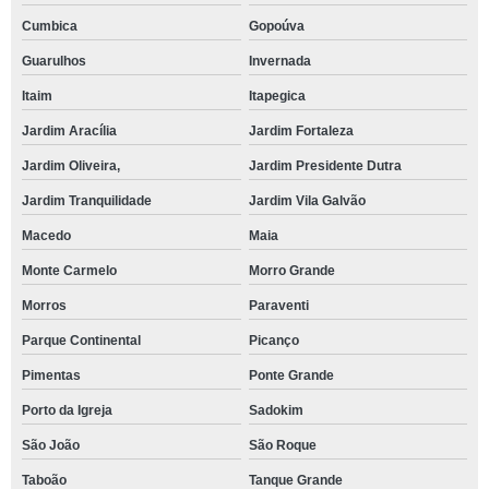
Cumbica
Gopoúva
Guarulhos
Invernada
Itaim
Itapegica
Jardim Aracília
Jardim Fortaleza
Jardim Oliveira,
Jardim Presidente Dutra
Jardim Tranquilidade
Jardim Vila Galvão
Macedo
Maia
Monte Carmelo
Morro Grande
Morros
Paraventi
Parque Continental
Picanço
Pimentas
Ponte Grande
Porto da Igreja
Sadokim
São João
São Roque
Taboão
Tanque Grande