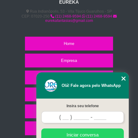
EUREKA
Rua Indianópolis, 53 - Vila Tijuco Guarulhos - SP
CEP: 07020-250
(11) 2468-9594
(11) 2468-9594
eurekafantasias@gmail.com
Home
Empresa
Missão
Olá! Fale agora pelo WhatsApp
Serviços
Insira seu telefone
Contato
Mapa do site
Iniciar conversa