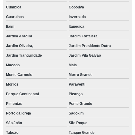
Cumbica
Gopoúva
Guarulhos
Invernada
Itaim
Itapegica
Jardim Aracília
Jardim Fortaleza
Jardim Oliveira,
Jardim Presidente Dutra
Jardim Tranquilidade
Jardim Vila Galvão
Macedo
Maia
Monte Carmelo
Morro Grande
Morros
Paraventi
Parque Continental
Picanço
Pimentas
Ponte Grande
Porto da Igreja
Sadokim
São João
São Roque
Taboão
Tanque Grande