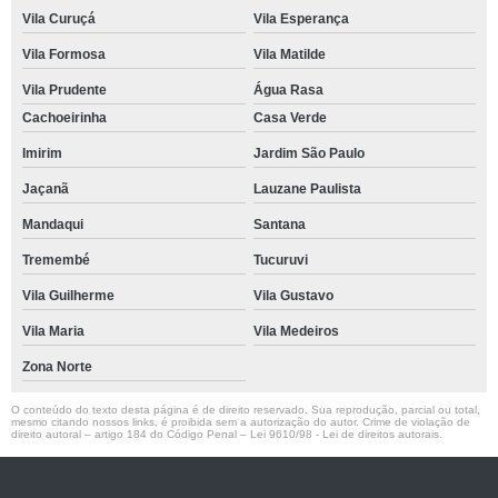
Vila Curuçá
Vila Esperança
Vila Formosa
Vila Matilde
Vila Prudente
Água Rasa
Cachoeirinha
Casa Verde
Imirim
Jardim São Paulo
Jaçanã
Lauzane Paulista
Mandaqui
Santana
Tremembé
Tucuruvi
Vila Guilherme
Vila Gustavo
Vila Maria
Vila Medeiros
Zona Norte
O conteúdo do texto desta página é de direito reservado. Sua reprodução, parcial ou total,
mesmo citando nossos links, é proibida sem a autorização do autor. Crime de violação de
direito autoral – artigo 184 do Código Penal –
Lei 9610/98 - Lei de direitos autorais
.