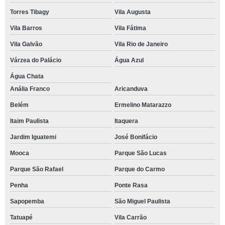
Torres Tibagy
Vila Augusta
Vila Barros
Vila Fátima
Vila Galvão
Vila Rio de Janeiro
Várzea do Palácio
Água Azul
Água Chata
Anália Franco
Aricanduva
Belém
Ermelino Matarazzo
Itaim Paulista
Itaquera
Jardim Iguatemi
José Bonifácio
Mooca
Parque São Lucas
Parque São Rafael
Parque do Carmo
Penha
Ponte Rasa
Sapopemba
São Miguel Paulista
Tatuapé
Vila Carrão