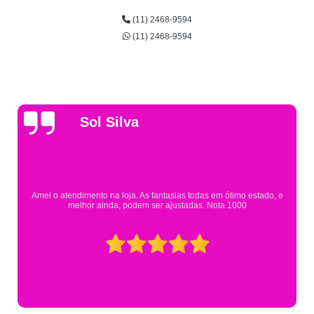
(11) 2468-9594
(11) 2468-9594
Gsutavo Pinto
Pesquisei em mais de 20 lojas e só encontrei a fa
m ótimo estado, e
Eureka. Cheguei praticamente no horário em qu
ta 1000
mesmo assim fui muito bem aten