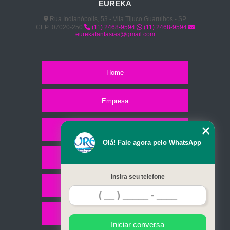
EUREKA
Rua Indianópolis, 53 - Vila Tijuco Guarulhos - SP
CEP: 07020-250
(11) 2468-9594
(11) 2468-9594
eurekafantasias@gmail.com
Home
Empresa
Missão
Olá! Fale agora pelo WhatsApp
Serviços
Insira seu telefone
Contato
Mapa do site
Iniciar conversa