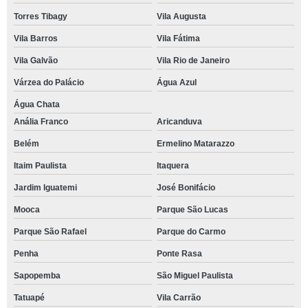
Torres Tibagy
Vila Augusta
Vila Barros
Vila Fátima
Vila Galvão
Vila Rio de Janeiro
Várzea do Palácio
Água Azul
Água Chata
Anália Franco
Aricanduva
Belém
Ermelino Matarazzo
Itaim Paulista
Itaquera
Jardim Iguatemi
José Bonifácio
Mooca
Parque São Lucas
Parque São Rafael
Parque do Carmo
Penha
Ponte Rasa
Sapopemba
São Miguel Paulista
Tatuapé
Vila Carrão