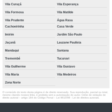
Vila Curuçá
Vila Esperança
Vila Formosa
Vila Matilde
Vila Prudente
Água Rasa
Cachoeirinha
Casa Verde
Imirim
Jardim São Paulo
Jaçanã
Lauzane Paulista
Mandaqui
Santana
Tremembé
Tucuruvi
Vila Guilherme
Vila Gustavo
Vila Maria
Vila Medeiros
Zona Norte
O conteúdo do texto desta página é de direito reservado. Sua reprodução, parcial ou total,
mesmo citando nossos links, é proibida sem a autorização do autor. Crime de violação de
direito autoral – artigo 184 do Código Penal –
Lei 9610/98 - Lei de direitos autorais
.