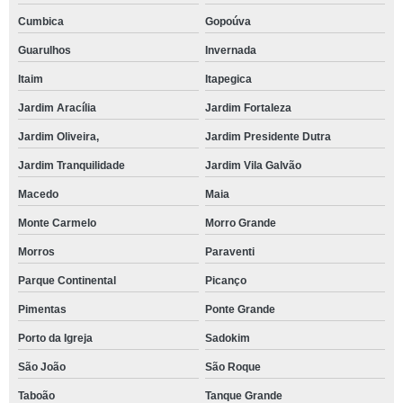
Cumbica
Gopoúva
Guarulhos
Invernada
Itaim
Itapegica
Jardim Aracília
Jardim Fortaleza
Jardim Oliveira,
Jardim Presidente Dutra
Jardim Tranquilidade
Jardim Vila Galvão
Macedo
Maia
Monte Carmelo
Morro Grande
Morros
Paraventi
Parque Continental
Picanço
Pimentas
Ponte Grande
Porto da Igreja
Sadokim
São João
São Roque
Taboão
Tanque Grande