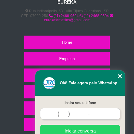
EUREKA
Rua Indianópolis, 53 - Vila Tijuco Guarulhos - SP
CEP: 07020-250
(11) 2468-9594
(11) 2468-9594
eurekafantasias@gmail.com
Home
Empresa
Missão
Olá! Fale agora pelo WhatsApp
Serviços
Insira seu telefone
Contato
Mapa do site
Iniciar conversa