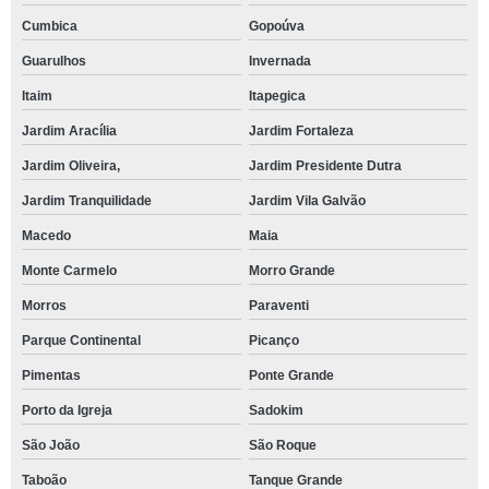
Cumbica
Gopoúva
Guarulhos
Invernada
Itaim
Itapegica
Jardim Aracília
Jardim Fortaleza
Jardim Oliveira,
Jardim Presidente Dutra
Jardim Tranquilidade
Jardim Vila Galvão
Macedo
Maia
Monte Carmelo
Morro Grande
Morros
Paraventi
Parque Continental
Picanço
Pimentas
Ponte Grande
Porto da Igreja
Sadokim
São João
São Roque
Taboão
Tanque Grande