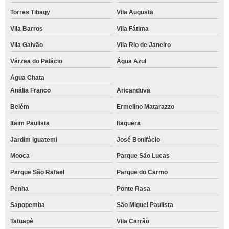
Torres Tibagy
Vila Augusta
Vila Barros
Vila Fátima
Vila Galvão
Vila Rio de Janeiro
Várzea do Palácio
Água Azul
Água Chata
Anália Franco
Aricanduva
Belém
Ermelino Matarazzo
Itaim Paulista
Itaquera
Jardim Iguatemi
José Bonifácio
Mooca
Parque São Lucas
Parque São Rafael
Parque do Carmo
Penha
Ponte Rasa
Sapopemba
São Miguel Paulista
Tatuapé
Vila Carrão