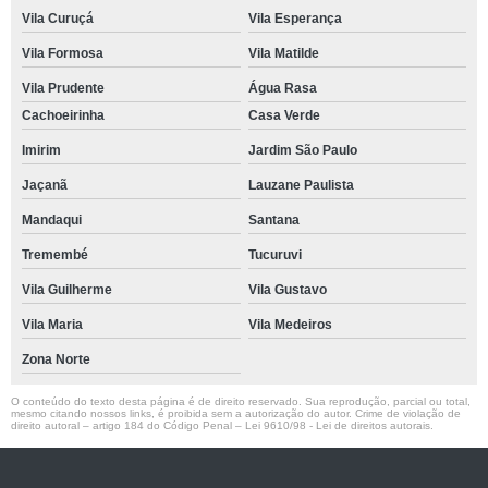
Vila Curuçá
Vila Esperança
Vila Formosa
Vila Matilde
Vila Prudente
Água Rasa
Cachoeirinha
Casa Verde
Imirim
Jardim São Paulo
Jaçanã
Lauzane Paulista
Mandaqui
Santana
Tremembé
Tucuruvi
Vila Guilherme
Vila Gustavo
Vila Maria
Vila Medeiros
Zona Norte
O conteúdo do texto desta página é de direito reservado. Sua reprodução, parcial ou total,
mesmo citando nossos links, é proibida sem a autorização do autor. Crime de violação de
direito autoral – artigo 184 do Código Penal –
Lei 9610/98 - Lei de direitos autorais
.