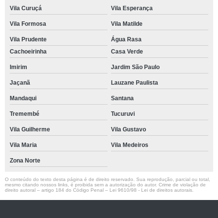
Vila Curuçá
Vila Esperança
Vila Formosa
Vila Matilde
Vila Prudente
Água Rasa
Cachoeirinha
Casa Verde
Imirim
Jardim São Paulo
Jaçanã
Lauzane Paulista
Mandaqui
Santana
Tremembé
Tucuruvi
Vila Guilherme
Vila Gustavo
Vila Maria
Vila Medeiros
Zona Norte
O conteúdo do texto desta página é de direito reservado. Sua reprodução, parcial ou total,
mesmo citando nossos links, é proibida sem a autorização do autor. Crime de violação de
direito autoral – artigo 184 do Código Penal –
Lei 9610/98 - Lei de direitos autorais
.