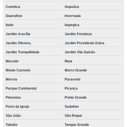
Cumbica
Gopoúva
Guarulhos
Invernada
Itaim
Itapegica
Jardim Aracília
Jardim Fortaleza
Jardim Oliveira,
Jardim Presidente Dutra
Jardim Tranquilidade
Jardim Vila Galvão
Macedo
Maia
Monte Carmelo
Morro Grande
Morros
Paraventi
Parque Continental
Picanço
Pimentas
Ponte Grande
Porto da Igreja
Sadokim
São João
São Roque
Taboão
Tanque Grande