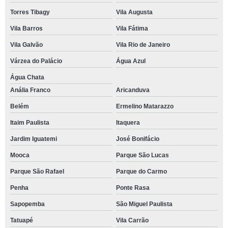
Torres Tibagy
Vila Augusta
Vila Barros
Vila Fátima
Vila Galvão
Vila Rio de Janeiro
Várzea do Palácio
Água Azul
Água Chata
Anália Franco
Aricanduva
Belém
Ermelino Matarazzo
Itaim Paulista
Itaquera
Jardim Iguatemi
José Bonifácio
Mooca
Parque São Lucas
Parque São Rafael
Parque do Carmo
Penha
Ponte Rasa
Sapopemba
São Miguel Paulista
Tatuapé
Vila Carrão