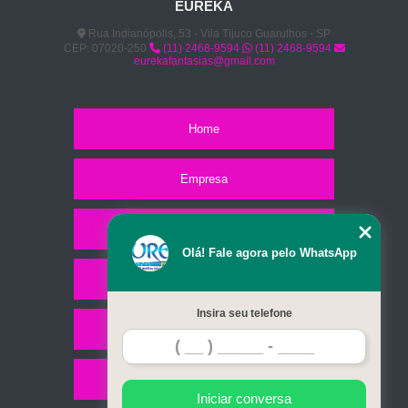
EUREKA
Rua Indianópolis, 53 - Vila Tijuco Guarulhos - SP
CEP: 07020-250
(11) 2468-9594
(11) 2468-9594
eurekafantasias@gmail.com
Home
Empresa
Missão
Olá! Fale agora pelo WhatsApp
Serviços
Insira seu telefone
Contato
Mapa do site
Iniciar conversa