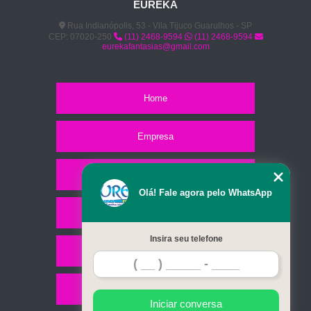
EUREKA
Rua Indianópolis, 53 - Vila Tijuco Guarulhos - SP
CEP: 07020-250
(11) 2468-9594
(11) 2468-9594
eurekafantasias@gmail.com
Home
Empresa
Missão
Olá! Fale agora pelo WhatsApp
Serviços
Insira seu telefone
Contato
Mapa do site
Iniciar conversa