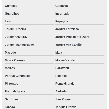
Cumbica
Gopoúva
Guarulhos
Invernada
Itaim
Itapegica
Jardim Aracília
Jardim Fortaleza
Jardim Oliveira,
Jardim Presidente Dutra
Jardim Tranquilidade
Jardim Vila Galvão
Macedo
Maia
Monte Carmelo
Morro Grande
Morros
Paraventi
Parque Continental
Picanço
Pimentas
Ponte Grande
Porto da Igreja
Sadokim
São João
São Roque
Taboão
Tanque Grande