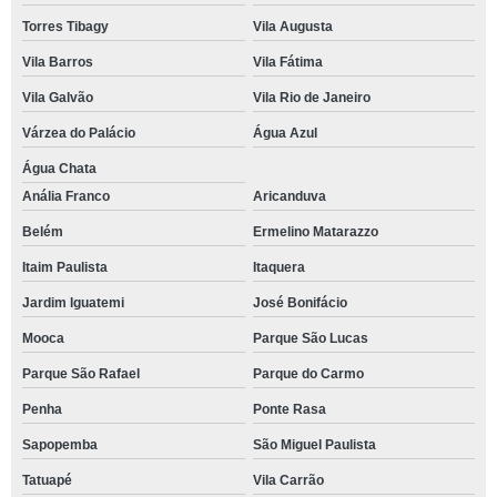
Torres Tibagy
Vila Augusta
Vila Barros
Vila Fátima
Vila Galvão
Vila Rio de Janeiro
Várzea do Palácio
Água Azul
Água Chata
Anália Franco
Aricanduva
Belém
Ermelino Matarazzo
Itaim Paulista
Itaquera
Jardim Iguatemi
José Bonifácio
Mooca
Parque São Lucas
Parque São Rafael
Parque do Carmo
Penha
Ponte Rasa
Sapopemba
São Miguel Paulista
Tatuapé
Vila Carrão