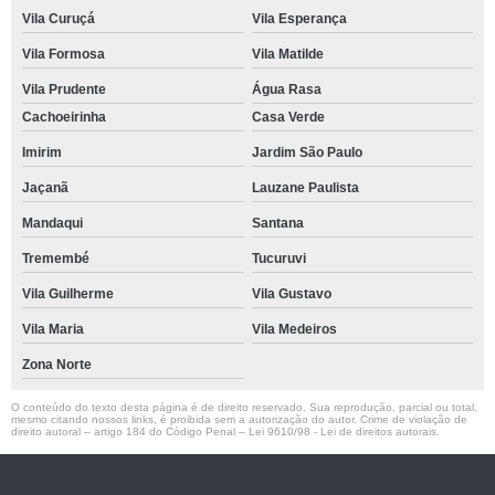
Vila Curuçá
Vila Esperança
Vila Formosa
Vila Matilde
Vila Prudente
Água Rasa
Cachoeirinha
Casa Verde
Imirim
Jardim São Paulo
Jaçanã
Lauzane Paulista
Mandaqui
Santana
Tremembé
Tucuruvi
Vila Guilherme
Vila Gustavo
Vila Maria
Vila Medeiros
Zona Norte
O conteúdo do texto desta página é de direito reservado. Sua reprodução, parcial ou total,
mesmo citando nossos links, é proibida sem a autorização do autor. Crime de violação de
direito autoral – artigo 184 do Código Penal –
Lei 9610/98 - Lei de direitos autorais
.