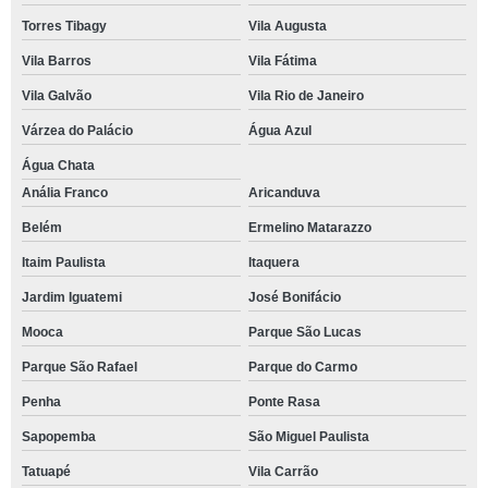
Torres Tibagy
Vila Augusta
Vila Barros
Vila Fátima
Vila Galvão
Vila Rio de Janeiro
Várzea do Palácio
Água Azul
Água Chata
Anália Franco
Aricanduva
Belém
Ermelino Matarazzo
Itaim Paulista
Itaquera
Jardim Iguatemi
José Bonifácio
Mooca
Parque São Lucas
Parque São Rafael
Parque do Carmo
Penha
Ponte Rasa
Sapopemba
São Miguel Paulista
Tatuapé
Vila Carrão