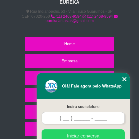
EUREKA
Rua Indianópolis, 53 - Vila Tijuco Guarulhos - SP
CEP: 07020-250
(11) 2468-9594
(11) 2468-9594
eurekafantasias@gmail.com
Home
Empresa
Missão
Olá! Fale agora pelo WhatsApp
Serviços
Insira seu telefone
Contato
Mapa do site
Iniciar conversa