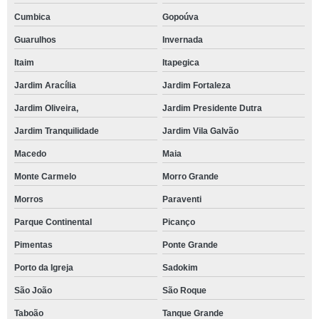
Cumbica
Gopoúva
Guarulhos
Invernada
Itaim
Itapegica
Jardim Aracília
Jardim Fortaleza
Jardim Oliveira,
Jardim Presidente Dutra
Jardim Tranquilidade
Jardim Vila Galvão
Macedo
Maia
Monte Carmelo
Morro Grande
Morros
Paraventi
Parque Continental
Picanço
Pimentas
Ponte Grande
Porto da Igreja
Sadokim
São João
São Roque
Taboão
Tanque Grande