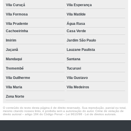
Vila Curuçá
Vila Esperança
Vila Formosa
Vila Matilde
Vila Prudente
Água Rasa
Cachoeirinha
Casa Verde
Imirim
Jardim São Paulo
Jaçanã
Lauzane Paulista
Mandaqui
Santana
Tremembé
Tucuruvi
Vila Guilherme
Vila Gustavo
Vila Maria
Vila Medeiros
Zona Norte
O conteúdo do texto desta página é de direito reservado. Sua reprodução, parcial ou total,
mesmo citando nossos links, é proibida sem a autorização do autor. Crime de violação de
direito autoral – artigo 184 do Código Penal –
Lei 9610/98 - Lei de direitos autorais
.