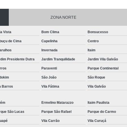
ZONA NORTE
a Vista
Bom Clima
Bonsucesso
buçu de Cima
Capelinha
Centro
arulhos
Invernada
Itaim
dim Presidente Dutra
Jardim Tranquilidade
Jardim Vila Galvão
rros
Paraventi
Parque Continental
dokim
São João
São Roque
a Barros
Vila Fátima
Vila Galvão
lém
Ermelino Matarazzo
Itaim Paulista
rque São Lucas
Parque São Rafael
Parque do Carmo
tuapé
Vila Carrão
Vila Curuçá