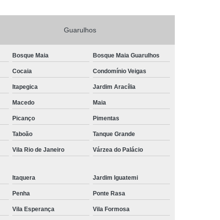
Guarulhos
Bosque Maia
Bosque Maia Guarulhos
Cocaia
Condomínio Veigas
Itapegica
Jardim Aracília
Macedo
Maia
Picanço
Pimentas
Taboão
Tanque Grande
Vila Rio de Janeiro
Várzea do Palácio
Itaquera
Jardim Iguatemi
Penha
Ponte Rasa
Vila Esperança
Vila Formosa