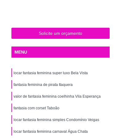
Fantasia Feminina Coelhinha
n
Fantasia Feminina de Pirata
a Feminina Egípcia
Fantasia Feminina Luxo
Solicite um orçamento
nina Simples
Fantasia Feminina Super Luxo
a Infantil Abelha
Fantasia Infantil Anos 80
MENU
ntil Carnaval
Fantasia Infantil de Bruxa
il Heróis
Fantasia Infantil Homem de Ferro
locar fantasia feminina super luxo Bela Vista
antil Moana
Fantasia Masculina Anos 60
fantasia feminina de pirata Itaquera
80
Fantasia Masculina Anos 80
valor de fantasia feminina coelhinha Vila Esperança
Fantasia Masculina Carnaval
fantasia com corset Taboão
o
Fantasia Masculina de Carnaval
Fantasia Masculina Elegante
locar fantasia feminina simples Condomínio Veigas
Fantasia Masculina Halloween
locar fantasia feminina carnaval Água Chata