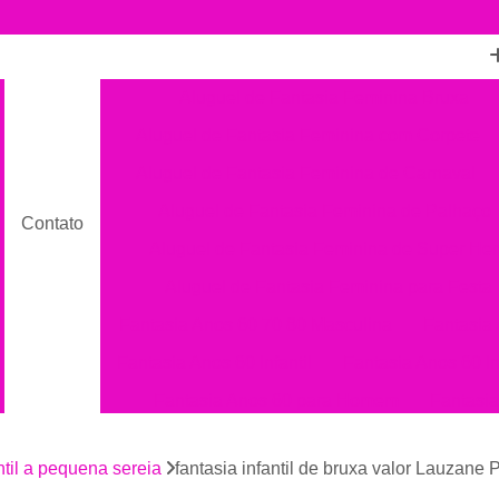
Aluguel de Fantasia Feminina Bruxa
Aluguel de Fantasia Feminina com Corpete
Aluguel de Fantasia Feminina de Carnaval
Aluguel de Fantasia Feminina de Palhaço
Contato
Aluguel de Fantasia Feminina de Super Her
Aluguel de Fantasia Feminina para Festa
Fantasia Anos 60 70 80 Masculina
Fantasia
Fantasia Anos 60 Infantil
Fantasia Anos 60 In
Fantasia Anos 60 para Homem
Fantasia
Fantasia de Anos 60 Feminina
ntil a pequena sereia
fantasia infantil de bruxa valor Lauzane 
Fantasia de Anos 60 Masculina
Fantas