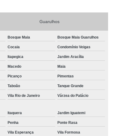
Guarulhos
Bosque Maia
Bosque Maia Guarulhos
Cocaia
Condomínio Veigas
Itapegica
Jardim Aracília
Macedo
Maia
Picanço
Pimentas
Taboão
Tanque Grande
Vila Rio de Janeiro
Várzea do Palácio
Itaquera
Jardim Iguatemi
Penha
Ponte Rasa
Vila Esperança
Vila Formosa