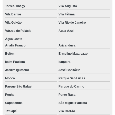
Torres Tibagy
Vila Augusta
Vila Barros
Vila Fátima
Vila Galvão
Vila Rio de Janeiro
Várzea do Palácio
Água Azul
Água Chata
Anália Franco
Aricanduva
Belém
Ermelino Matarazzo
Itaim Paulista
Itaquera
Jardim Iguatemi
José Bonifácio
Mooca
Parque São Lucas
Parque São Rafael
Parque do Carmo
Penha
Ponte Rasa
Sapopemba
São Miguel Paulista
Tatuapé
Vila Carrão