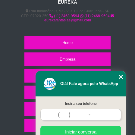
EUREKA
Rua Indianópolis, 53 - Vila Tijuco Guarulhos - SP
CEP: 07020-250
(11) 2468-9594
(11) 2468-9594
eurekafantasias@gmail.com
Home
Empresa
Missão
Olá! Fale agora pelo WhatsApp
Serviços
Insira seu telefone
Contato
Mapa do site
Iniciar conversa