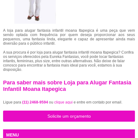
A loja para alugar fantasia infantil moana Itapegica é uma peça que vem
sendo optada com frequência por quem deseja proporcionar aos seus
pequenos, uma fantasia linda, elegante e capaz de apresentar ainda mais
diversão para o público infantil.
A sua procura é por loja para alugar fantasia infantil moana Itapegica? Confira
os serviços oferecidos pela Eureka Fantasias, você pode locar fantasias
infantis, femininas, plus size, entre outras alternativas. Não deixe de falar
conosco para encontrar a fantasia mais ideal para você, estamos à sua
disposição.
Para saber mais sobre Loja para Alugar Fantasia
Infantil Moana Itapegica
Ligue para
(11) 2468-9594
ou
clique aqui
e entre em contato por email.
Solicite um orçamento
MENU