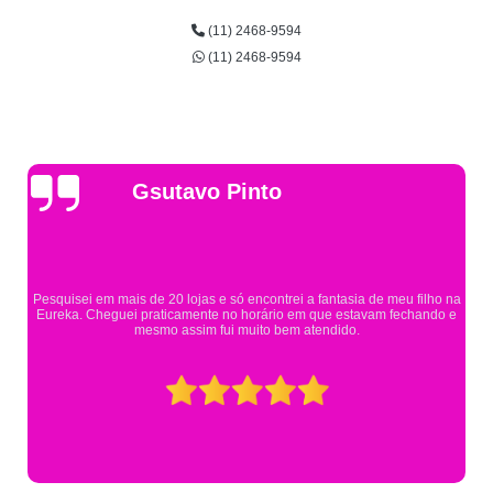
(11) 2468-9594
(11) 2468-9594
Gsutavo Pinto
Pesquisei em mais de 20 lojas e só encontrei a fantasia de meu filho na
Eureka. Cheguei praticamente no horário em que estavam fechando e
mesmo assim fui muito bem atendido.