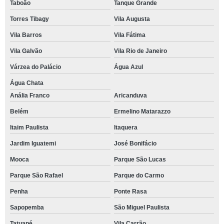
Taboão
Tanque Grande
Torres Tibagy
Vila Augusta
Vila Barros
Vila Fátima
Vila Galvão
Vila Rio de Janeiro
Várzea do Palácio
Água Azul
Água Chata
Anália Franco
Aricanduva
Belém
Ermelino Matarazzo
Itaim Paulista
Itaquera
Jardim Iguatemi
José Bonifácio
Mooca
Parque São Lucas
Parque São Rafael
Parque do Carmo
Penha
Ponte Rasa
Sapopemba
São Miguel Paulista
Tatuapé
Vila Carrão