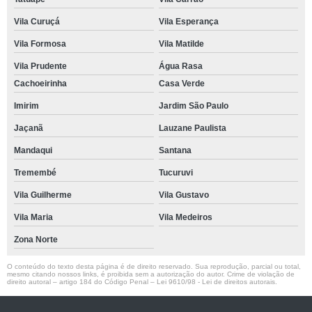
Vila Curuçá
Vila Esperança
Vila Formosa
Vila Matilde
Vila Prudente
Água Rasa
Cachoeirinha
Casa Verde
Imirim
Jardim São Paulo
Jaçanã
Lauzane Paulista
Mandaqui
Santana
Tremembé
Tucuruvi
Vila Guilherme
Vila Gustavo
Vila Maria
Vila Medeiros
Zona Norte
O conteúdo do texto desta página é de direito reservado. Sua reprodução, parcial ou total,
mesmo citando nossos links, é proibida sem a autorização do autor. Crime de violação de
direito autoral – artigo 184 do Código Penal –
Lei 9610/98 - Lei de direitos autorais
.