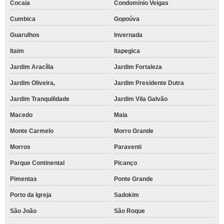
Cocaia
Condomínio Veigas
Cumbica
Gopoúva
Guarulhos
Invernada
Itaim
Itapegica
Jardim Aracília
Jardim Fortaleza
Jardim Oliveira,
Jardim Presidente Dutra
Jardim Tranquilidade
Jardim Vila Galvão
Macedo
Maia
Monte Carmelo
Morro Grande
Morros
Paraventi
Parque Continental
Picanço
Pimentas
Ponte Grande
Porto da Igreja
Sadokim
São João
São Roque