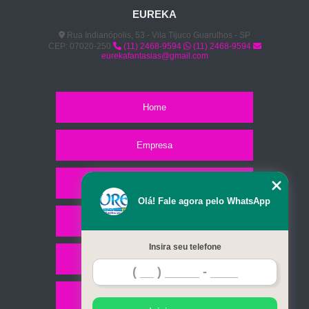
EUREKA
Rua Indianópolis, 53 - Vila Tijuco Guarulhos - SP
CEP: 07020-250
(11) 2468-9594
(11) 2468-9594
eurekafantasias@gmail.com
Home
Empresa
Missão
Olá! Fale agora pelo WhatsApp
Serviços
Insira seu telefone
Contato
Mapa do site