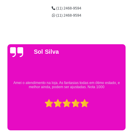
(11) 2468-9594
(11) 2468-9594
Gsutavo Pinto
Pesquisei em mais de 20 lojas e só encontrei a fantasia de meu fil
Eureka. Cheguei praticamente no horário em que estavam fechan
mesmo assim fui muito bem atendido.