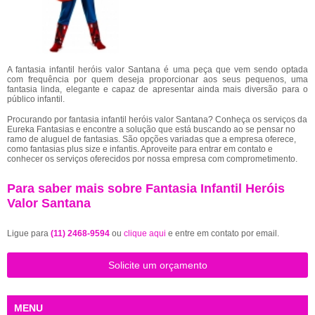
A fantasia infantil heróis valor Santana é uma peça que vem sendo optada
com frequência por quem deseja proporcionar aos seus pequenos, uma
fantasia linda, elegante e capaz de apresentar ainda mais diversão para o
público infantil.
Procurando por fantasia infantil heróis valor Santana? Conheça os serviços da
Eureka Fantasias e encontre a solução que está buscando ao se pensar no
ramo de aluguel de fantasias. São opções variadas que a empresa oferece,
como fantasias plus size e infantis. Aproveite para entrar em contato e
conhecer os serviços oferecidos por nossa empresa com comprometimento.
Para saber mais sobre Fantasia Infantil Heróis
Valor Santana
Ligue para
(11) 2468-9594
ou
clique aqui
e entre em contato por email.
Solicite um orçamento
MENU