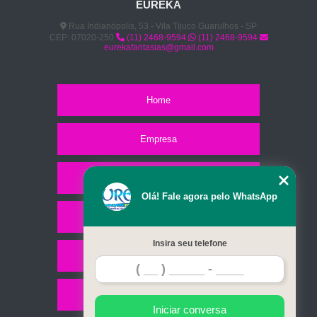
EUREKA
Rua Indianópolis, 53 - Vila Tijuco Guarulhos - SP
CEP: 07020-250
(11) 2468-9594
(11) 2468-9594
eurekafantasias@gmail.com
Home
Empresa
Missão
Olá! Fale agora pelo WhatsApp
Serviços
Insira seu telefone
Contato
Mapa do site
Iniciar conversa