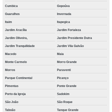
Cumbica
Gopoúva
Guarulhos
Invernada
Itaim
Itapegica
Jardim Aracília
Jardim Fortaleza
Jardim Oliveira,
Jardim Presidente Dutra
Jardim Tranquilidade
Jardim Vila Galvão
Macedo
Maia
Monte Carmelo
Morro Grande
Morros
Paraventi
Parque Continental
Picanço
Pimentas
Ponte Grande
Porto da Igreja
Sadokim
São João
São Roque
Taboão
Tanque Grande