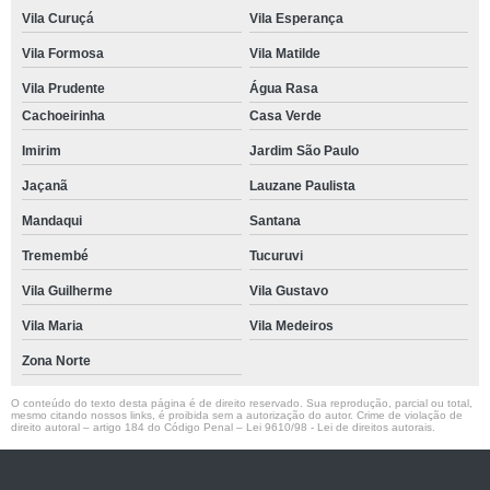
Vila Curuçá
Vila Esperança
Vila Formosa
Vila Matilde
Vila Prudente
Água Rasa
Cachoeirinha
Casa Verde
Imirim
Jardim São Paulo
Jaçanã
Lauzane Paulista
Mandaqui
Santana
Tremembé
Tucuruvi
Vila Guilherme
Vila Gustavo
Vila Maria
Vila Medeiros
Zona Norte
O conteúdo do texto desta página é de direito reservado. Sua reprodução, parcial ou total,
mesmo citando nossos links, é proibida sem a autorização do autor. Crime de violação de
direito autoral – artigo 184 do Código Penal –
Lei 9610/98 - Lei de direitos autorais
.