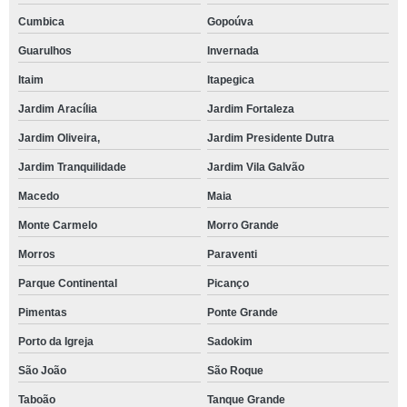
Cumbica
Gopoúva
Guarulhos
Invernada
Itaim
Itapegica
Jardim Aracília
Jardim Fortaleza
Jardim Oliveira,
Jardim Presidente Dutra
Jardim Tranquilidade
Jardim Vila Galvão
Macedo
Maia
Monte Carmelo
Morro Grande
Morros
Paraventi
Parque Continental
Picanço
Pimentas
Ponte Grande
Porto da Igreja
Sadokim
São João
São Roque
Taboão
Tanque Grande