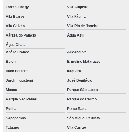
Torres Tibagy
Vila Augusta
Vila Barros
Vila Fátima
Vila Galvão
Vila Rio de Janeiro
Várzea do Palácio
Água Azul
Água Chata
Anália Franco
Aricanduva
Belém
Ermelino Matarazzo
Itaim Paulista
Itaquera
Jardim Iguatemi
José Bonifácio
Mooca
Parque São Lucas
Parque São Rafael
Parque do Carmo
Penha
Ponte Rasa
Sapopemba
São Miguel Paulista
Tatuapé
Vila Carrão