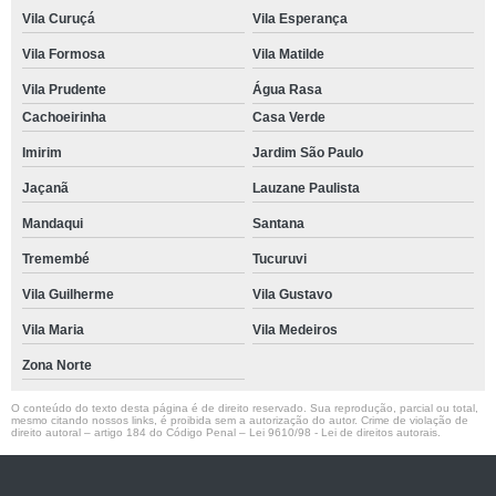
Vila Curuçá
Vila Esperança
Vila Formosa
Vila Matilde
Vila Prudente
Água Rasa
Cachoeirinha
Casa Verde
Imirim
Jardim São Paulo
Jaçanã
Lauzane Paulista
Mandaqui
Santana
Tremembé
Tucuruvi
Vila Guilherme
Vila Gustavo
Vila Maria
Vila Medeiros
Zona Norte
O conteúdo do texto desta página é de direito reservado. Sua reprodução, parcial ou total,
mesmo citando nossos links, é proibida sem a autorização do autor. Crime de violação de
direito autoral – artigo 184 do Código Penal –
Lei 9610/98 - Lei de direitos autorais
.