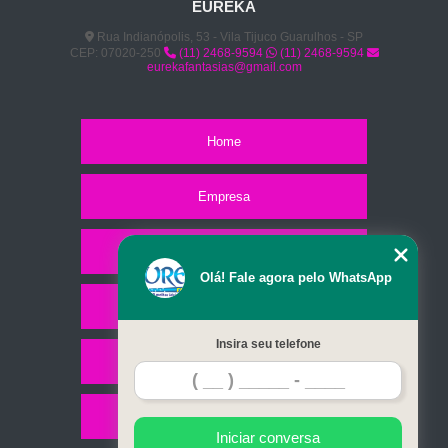
EUREKA
Rua Indianópolis, 53 - Vila Tijuco Guarulhos - SP
CEP: 07020-250
(11) 2468-9594
(11) 2468-9594
eurekafantasias@gmail.com
Home
Empresa
Missão
Olá! Fale agora pelo WhatsApp
Serviços
Insira seu telefone
Contato
Mapa do site
Iniciar conversa