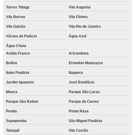
Torres Tibagy
Vila Augusta
Vila Barros
Vila Fátima
Vila Galvão
Vila Rio de Janeiro
Várzea do Palácio
Água Azul
Água Chata
Anália Franco
Aricanduva
Belém
Ermelino Matarazzo
Itaim Paulista
Itaquera
Jardim Iguatemi
José Bonifácio
Mooca
Parque São Lucas
Parque São Rafael
Parque do Carmo
Penha
Ponte Rasa
Sapopemba
São Miguel Paulista
Tatuapé
Vila Carrão