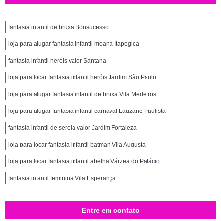
fantasia infantil de bruxa Bonsucesso
loja para alugar fantasia infantil moana Itapegica
fantasia infantil heróis valor Santana
loja para locar fantasia infantil heróis Jardim São Paulo
loja para alugar fantasia infantil de bruxa Vila Medeiros
loja para alugar fantasia infantil carnaval Lauzane Paulista
fantasia infantil de sereia valor Jardim Fortaleza
loja para locar fantasia infantil batman Vila Augusta
loja para locar fantasia infantil abelha Várzea do Palácio
fantasia infantil feminina Vila Esperança
Entre em contato