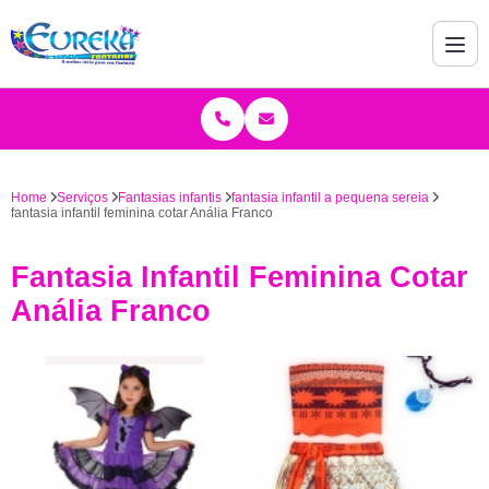
Home
Serviços
Fantasias infantis
fantasia infantil a pequena sereia
fantasia infantil feminina cotar Anália Franco
Fantasia Infantil Feminina Cotar
Anália Franco