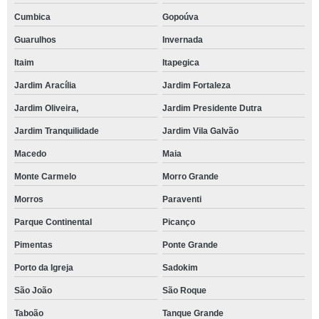
Cumbica
Gopoúva
Guarulhos
Invernada
Itaim
Itapegica
Jardim Aracília
Jardim Fortaleza
Jardim Oliveira,
Jardim Presidente Dutra
Jardim Tranquilidade
Jardim Vila Galvão
Macedo
Maia
Monte Carmelo
Morro Grande
Morros
Paraventi
Parque Continental
Picanço
Pimentas
Ponte Grande
Porto da Igreja
Sadokim
São João
São Roque
Taboão
Tanque Grande