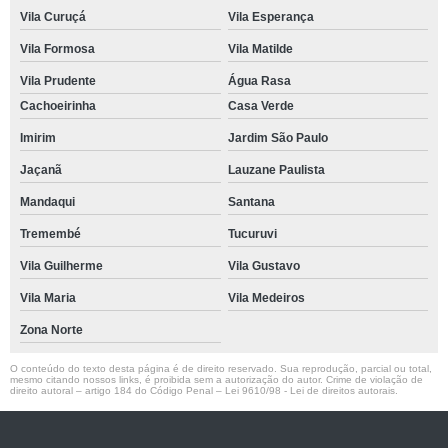
Vila Curuçá
Vila Esperança
Vila Formosa
Vila Matilde
Vila Prudente
Água Rasa
Cachoeirinha
Casa Verde
Imirim
Jardim São Paulo
Jaçanã
Lauzane Paulista
Mandaqui
Santana
Tremembé
Tucuruvi
Vila Guilherme
Vila Gustavo
Vila Maria
Vila Medeiros
Zona Norte
O conteúdo do texto desta página é de direito reservado. Sua reprodução, parcial ou total,
mesmo citando nossos links, é proibida sem a autorização do autor. Crime de violação de
direito autoral – artigo 184 do Código Penal –
Lei 9610/98 - Lei de direitos autorais
.