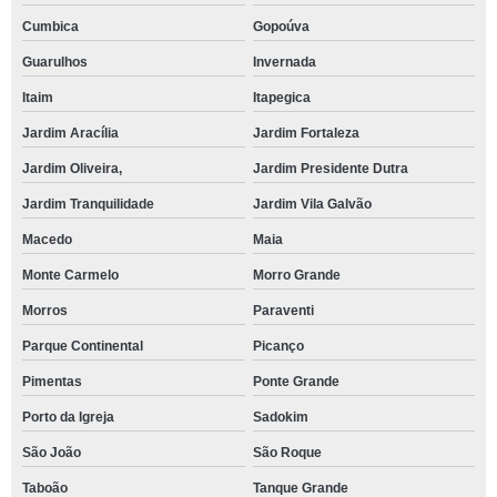
Cumbica
Gopoúva
Guarulhos
Invernada
Itaim
Itapegica
Jardim Aracília
Jardim Fortaleza
Jardim Oliveira,
Jardim Presidente Dutra
Jardim Tranquilidade
Jardim Vila Galvão
Macedo
Maia
Monte Carmelo
Morro Grande
Morros
Paraventi
Parque Continental
Picanço
Pimentas
Ponte Grande
Porto da Igreja
Sadokim
São João
São Roque
Taboão
Tanque Grande