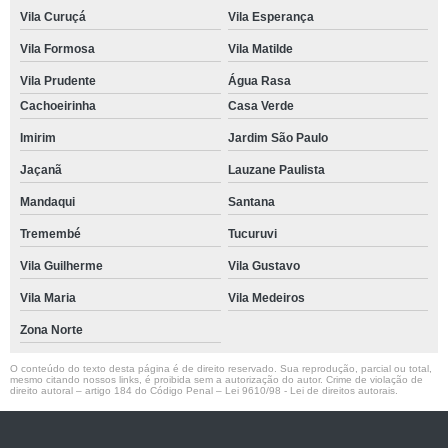
Vila Curuçá
Vila Esperança
Vila Formosa
Vila Matilde
Vila Prudente
Água Rasa
Cachoeirinha
Casa Verde
Imirim
Jardim São Paulo
Jaçanã
Lauzane Paulista
Mandaqui
Santana
Tremembé
Tucuruvi
Vila Guilherme
Vila Gustavo
Vila Maria
Vila Medeiros
Zona Norte
O conteúdo do texto desta página é de direito reservado. Sua reprodução, parcial ou total,
mesmo citando nossos links, é proibida sem a autorização do autor. Crime de violação de
direito autoral – artigo 184 do Código Penal –
Lei 9610/98 - Lei de direitos autorais
.