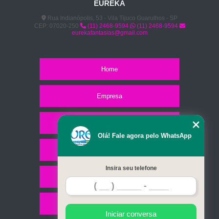
EUREKA
Rua Indianópolis, 53 - Vila Tijuco Guarulhos - SP
CEP: 07020-250
(11) 2468-9594
(11) 2468-9594
eurekafantasias@gmail.com
Home
Empresa
Missão
Olá! Fale agora pelo WhatsApp
Serviços
Insira seu telefone
Contato
Mapa do site
Iniciar conversa