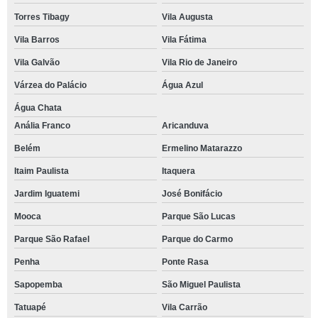
Torres Tibagy
Vila Augusta
Vila Barros
Vila Fátima
Vila Galvão
Vila Rio de Janeiro
Várzea do Palácio
Água Azul
Água Chata
Anália Franco
Aricanduva
Belém
Ermelino Matarazzo
Itaim Paulista
Itaquera
Jardim Iguatemi
José Bonifácio
Mooca
Parque São Lucas
Parque São Rafael
Parque do Carmo
Penha
Ponte Rasa
Sapopemba
São Miguel Paulista
Tatuapé
Vila Carrão