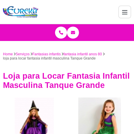
Home
Serviços
Fantasias infantis
fantasia infantil anos 80
loja para locar fantasia infantil masculina Tanque Grande
Loja para Locar Fantasia Infantil
Masculina Tanque Grande