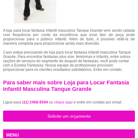
A loja para locar fantasia infantil masculina Tanque Grande vem sendo optada
com frequência por conta da excelência que esse tipo de peça pode
proporcionar para o público infantil. Além de tudo, é possível obtê-la de
maneira completa para proporcionar ainda mais diversão.
Caso esteja precisando de loja para locar fantasia infantil masculina Tanque
Grande, Para encontrar fantasias plus size, femininas e infantis, entre outras
opções de serviços do segmento de aluguel de fantasias, você pode contar
com a Eureka Fantasias. Nossa equipe de profissionais procuram
proporcionar para os clientes resultados satisfatórios. Entre em contato.
Para saber mais sobre Loja para Locar Fantasia
Infantil Masculina Tanque Grande
Ligue para
(11) 2468-9594
ou
clique aqui
e entre em contato por email.
Solicite um orçamento
MENU