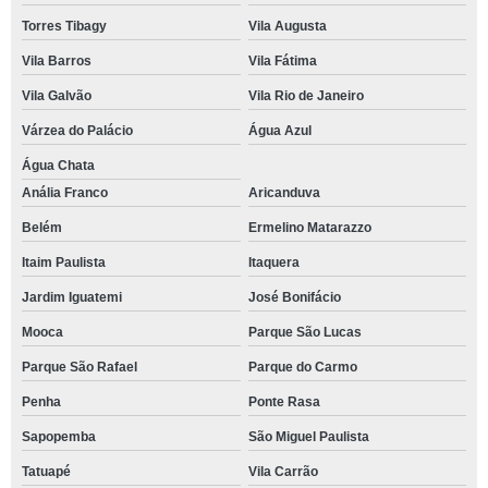
Torres Tibagy
Vila Augusta
Vila Barros
Vila Fátima
Vila Galvão
Vila Rio de Janeiro
Várzea do Palácio
Água Azul
Água Chata
Anália Franco
Aricanduva
Belém
Ermelino Matarazzo
Itaim Paulista
Itaquera
Jardim Iguatemi
José Bonifácio
Mooca
Parque São Lucas
Parque São Rafael
Parque do Carmo
Penha
Ponte Rasa
Sapopemba
São Miguel Paulista
Tatuapé
Vila Carrão