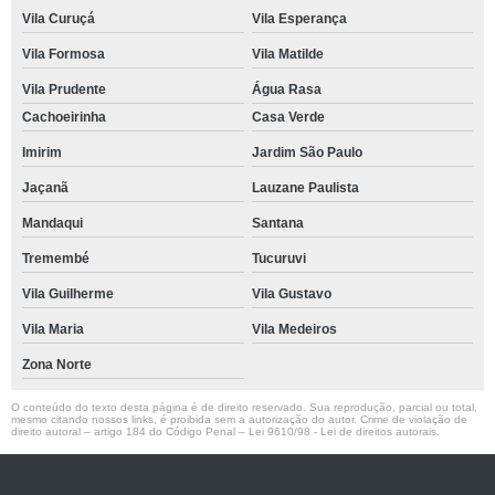
Vila Curuçá
Vila Esperança
Vila Formosa
Vila Matilde
Vila Prudente
Água Rasa
Cachoeirinha
Casa Verde
Imirim
Jardim São Paulo
Jaçanã
Lauzane Paulista
Mandaqui
Santana
Tremembé
Tucuruvi
Vila Guilherme
Vila Gustavo
Vila Maria
Vila Medeiros
Zona Norte
O conteúdo do texto desta página é de direito reservado. Sua reprodução, parcial ou total,
mesmo citando nossos links, é proibida sem a autorização do autor. Crime de violação de
direito autoral – artigo 184 do Código Penal –
Lei 9610/98 - Lei de direitos autorais
.