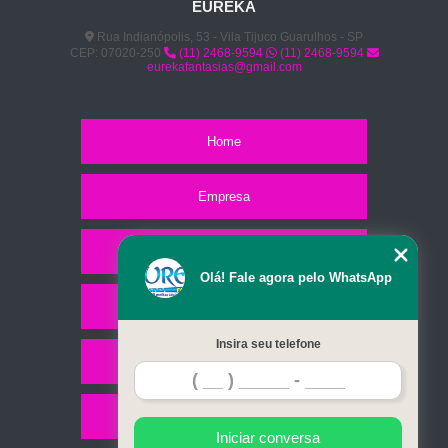
EUREKA
Rua Indianópolis, 53 - Vila Tijuco Guarulhos - SP
CEP: 07020-250
(11) 2468-9594
(11) 2468-9594
eurekafantasias@gmail.com
Home
Empresa
Missão
Olá! Fale agora pelo WhatsApp
Serviços
Insira seu telefone
Contato
Mapa do site
Iniciar conversa