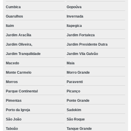
Cumbica
Gopoúva
Guarulhos
Invernada
Itaim
Itapegica
Jardim Aracília
Jardim Fortaleza
Jardim Oliveira,
Jardim Presidente Dutra
Jardim Tranquilidade
Jardim Vila Galvão
Macedo
Maia
Monte Carmelo
Morro Grande
Morros
Paraventi
Parque Continental
Picanço
Pimentas
Ponte Grande
Porto da Igreja
Sadokim
São João
São Roque
Taboão
Tanque Grande