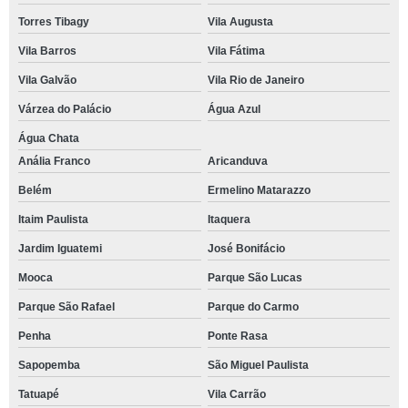
Torres Tibagy
Vila Augusta
Vila Barros
Vila Fátima
Vila Galvão
Vila Rio de Janeiro
Várzea do Palácio
Água Azul
Água Chata
Anália Franco
Aricanduva
Belém
Ermelino Matarazzo
Itaim Paulista
Itaquera
Jardim Iguatemi
José Bonifácio
Mooca
Parque São Lucas
Parque São Rafael
Parque do Carmo
Penha
Ponte Rasa
Sapopemba
São Miguel Paulista
Tatuapé
Vila Carrão