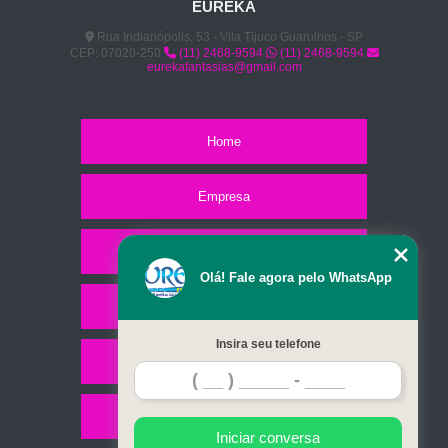
EUREKA
Rua Indianópolis, 53 - Vila Tijuco Guarulhos - SP
CEP: 07020-250
(11) 2468-9594
(11) 2468-9594
eurekafantasias@gmail.com
Home
Empresa
Missão
Olá! Fale agora pelo WhatsApp
Serviços
Insira seu telefone
Contato
Mapa do site
Iniciar conversa