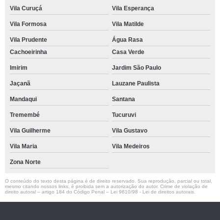
Vila Curuçá
Vila Esperança
Vila Formosa
Vila Matilde
Vila Prudente
Água Rasa
Cachoeirinha
Casa Verde
Imirim
Jardim São Paulo
Jaçanã
Lauzane Paulista
Mandaqui
Santana
Tremembé
Tucuruvi
Vila Guilherme
Vila Gustavo
Vila Maria
Vila Medeiros
Zona Norte
O conteúdo do texto desta página é de direito reservado. Sua reprodução, parcial ou total,
mesmo citando nossos links, é proibida sem a autorização do autor. Crime de violação de
direito autoral – artigo 184 do Código Penal –
Lei 9610/98 - Lei de direitos autorais
.