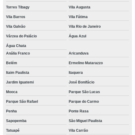
Torres Tibagy
Vila Augusta
Vila Barros
Vila Fátima
Vila Galvão
Vila Rio de Janeiro
Várzea do Palácio
Água Azul
Água Chata
Anália Franco
Aricanduva
Belém
Ermelino Matarazzo
Itaim Paulista
Itaquera
Jardim Iguatemi
José Bonifácio
Mooca
Parque São Lucas
Parque São Rafael
Parque do Carmo
Penha
Ponte Rasa
Sapopemba
São Miguel Paulista
Tatuapé
Vila Carrão