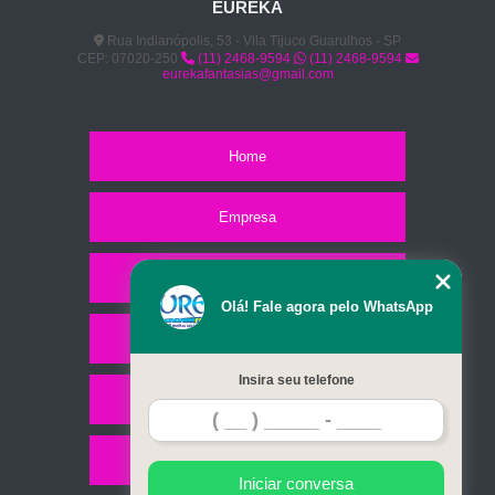
EUREKA
Rua Indianópolis, 53 - Vila Tijuco Guarulhos - SP
CEP: 07020-250
(11) 2468-9594
(11) 2468-9594
eurekafantasias@gmail.com
Home
Empresa
Missão
Olá! Fale agora pelo WhatsApp
Serviços
Insira seu telefone
Contato
Mapa do site
Iniciar conversa