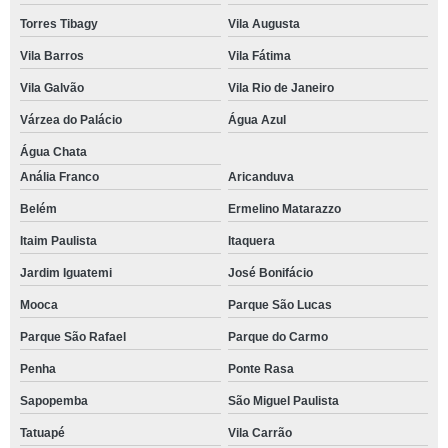
Torres Tibagy
Vila Augusta
Vila Barros
Vila Fátima
Vila Galvão
Vila Rio de Janeiro
Várzea do Palácio
Água Azul
Água Chata
Anália Franco
Aricanduva
Belém
Ermelino Matarazzo
Itaim Paulista
Itaquera
Jardim Iguatemi
José Bonifácio
Mooca
Parque São Lucas
Parque São Rafael
Parque do Carmo
Penha
Ponte Rasa
Sapopemba
São Miguel Paulista
Tatuapé
Vila Carrão