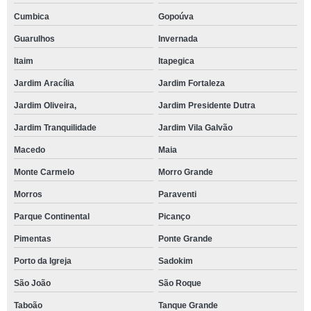
Cumbica
Gopoúva
Guarulhos
Invernada
Itaim
Itapegica
Jardim Aracília
Jardim Fortaleza
Jardim Oliveira,
Jardim Presidente Dutra
Jardim Tranquilidade
Jardim Vila Galvão
Macedo
Maia
Monte Carmelo
Morro Grande
Morros
Paraventi
Parque Continental
Picanço
Pimentas
Ponte Grande
Porto da Igreja
Sadokim
São João
São Roque
Taboão
Tanque Grande