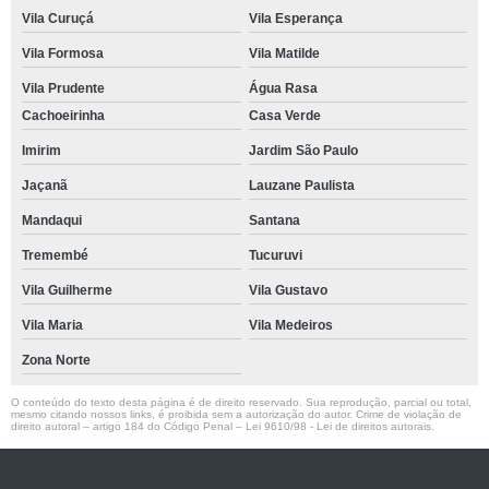
Vila Curuçá
Vila Esperança
Vila Formosa
Vila Matilde
Vila Prudente
Água Rasa
Cachoeirinha
Casa Verde
Imirim
Jardim São Paulo
Jaçanã
Lauzane Paulista
Mandaqui
Santana
Tremembé
Tucuruvi
Vila Guilherme
Vila Gustavo
Vila Maria
Vila Medeiros
Zona Norte
O conteúdo do texto desta página é de direito reservado. Sua reprodução, parcial ou total,
mesmo citando nossos links, é proibida sem a autorização do autor. Crime de violação de
direito autoral – artigo 184 do Código Penal –
Lei 9610/98 - Lei de direitos autorais
.