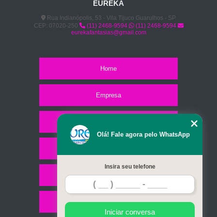
EUREKA
Rua Indianópolis, 53 - Vila Tijuco Guarulhos - SP
CEP: 07020-250
(11) 2468-9594
(11) 2468-9594
eurekafantasias@gmail.com
Home
Empresa
Missão
Olá! Fale agora pelo WhatsApp
Serviços
Insira seu telefone
Contato
Mapa do site
Iniciar conversa