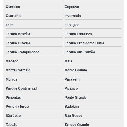
Cumbica
Gopoúva
Guarulhos
Invernada
Itaim
Itapegica
Jardim Aracília
Jardim Fortaleza
Jardim Oliveira,
Jardim Presidente Dutra
Jardim Tranquilidade
Jardim Vila Galvão
Macedo
Maia
Monte Carmelo
Morro Grande
Morros
Paraventi
Parque Continental
Picanço
Pimentas
Ponte Grande
Porto da Igreja
Sadokim
São João
São Roque
Taboão
Tanque Grande