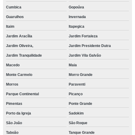
Cumbica
Gopoúva
Guarulhos
Invernada
Itaim
Itapegica
Jardim Aracília
Jardim Fortaleza
Jardim Oliveira,
Jardim Presidente Dutra
Jardim Tranquilidade
Jardim Vila Galvão
Macedo
Maia
Monte Carmelo
Morro Grande
Morros
Paraventi
Parque Continental
Picanço
Pimentas
Ponte Grande
Porto da Igreja
Sadokim
São João
São Roque
Taboão
Tanque Grande