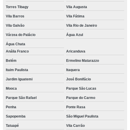
Torres Tibagy
Vila Augusta
Vila Barros
Vila Fátima
Vila Galvão
Vila Rio de Janeiro
Várzea do Palácio
Água Azul
Água Chata
Anália Franco
Aricanduva
Belém
Ermelino Matarazzo
Itaim Paulista
Itaquera
Jardim Iguatemi
José Bonifácio
Mooca
Parque São Lucas
Parque São Rafael
Parque do Carmo
Penha
Ponte Rasa
Sapopemba
São Miguel Paulista
Tatuapé
Vila Carrão