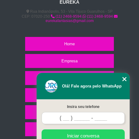
EUREKA
Rua Indianópolis, 53 - Vila Tijuco Guarulhos - SP
CEP: 07020-250
(11) 2468-9594
(11) 2468-9594
eurekafantasias@gmail.com
Home
Empresa
Missão
Olá! Fale agora pelo WhatsApp
Serviços
Insira seu telefone
Contato
Mapa do site
Iniciar conversa