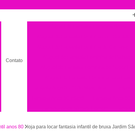
Aluguel de Fantasia Feminina Bruxa
Aluguel de Fantasia Feminina com Corpete
Aluguel de Fantasia Feminina de Carnaval
Aluguel de Fantasia Feminina de Palhaço
Contato
Aluguel de Fantasia Feminina de Super Her
Aluguel de Fantasia Feminina para Festa
Fantasia Anos 60 70 80 Masculina
Fantasia
Fantasia Anos 60 Infantil
Fantasia Anos 60 In
Fantasia Anos 60 para Homem
Fantasia
Fantasia de Anos 60 Feminina
ntil anos 80
loja para locar fantasia infantil de bruxa Jardim S
Fantasia de Anos 60 Masculina
Fantas