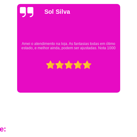
Fantasia Plus Size com Corpete
Fantasia Plu
Gsutavo Pinto
Fantasia Plus Size Festa
Locação de Fantasia de Pirata Preta e Dou
Locação de Fantasia Pirata Criativa
Pesquisei em mais de 20 lojas e só encontrei a fantasia de
Locação de Fantasia Pirata Feminina
L
meu filho na Eureka. Cheguei praticamente no horário em
que estavam fechando e mesmo assim fui muito bem
Locação de Fantasia Pirata Feminina Lu
atendido.
Locação de Fantasia Pirata Masculina
Locação de Fantasia Piratas do Caribe
Lo
Locação de Fantasia Bela Plus Size
L
Locação de Fantasia Plus Size Anos 60
Lo
Locação de Fantasia Plus Size Carnaval
Locação de Fantasia Plus Size de Luxo
Locação de Fantasia Plus Size Festa
e:
Locação de Fantasia Plus Size Pirata
Loc