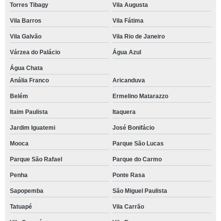
Torres Tibagy
Vila Augusta
Vila Barros
Vila Fátima
Vila Galvão
Vila Rio de Janeiro
Várzea do Palácio
Água Azul
Água Chata
Anália Franco
Aricanduva
Belém
Ermelino Matarazzo
Itaim Paulista
Itaquera
Jardim Iguatemi
José Bonifácio
Mooca
Parque São Lucas
Parque São Rafael
Parque do Carmo
Penha
Ponte Rasa
Sapopemba
São Miguel Paulista
Tatuapé
Vila Carrão