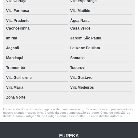
Vila Curuçá
Vila Esperança
Vila Formosa
Vila Matilde
Vila Prudente
Água Rasa
Cachoeirinha
Casa Verde
Imirim
Jardim São Paulo
Jaçanã
Lauzane Paulista
Mandaqui
Santana
Tremembé
Tucuruvi
Vila Guilherme
Vila Gustavo
Vila Maria
Vila Medeiros
Zona Norte
O conteúdo do texto desta página é de direito reservado. Sua reprodução, parcial ou total,
mesmo citando nossos links, é proibida sem a autorização do autor. Crime de violação de
direito autoral – artigo 184 do Código Penal –
Lei 9610/98 - Lei de direitos autorais
.
EUREKA