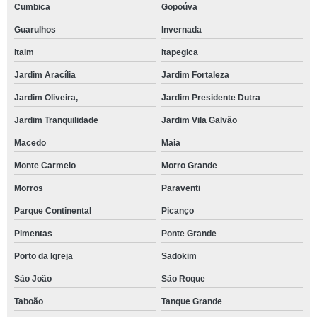
Cumbica
Gopoúva
Guarulhos
Invernada
Itaim
Itapegica
Jardim Aracília
Jardim Fortaleza
Jardim Oliveira,
Jardim Presidente Dutra
Jardim Tranquilidade
Jardim Vila Galvão
Macedo
Maia
Monte Carmelo
Morro Grande
Morros
Paraventi
Parque Continental
Picanço
Pimentas
Ponte Grande
Porto da Igreja
Sadokim
São João
São Roque
Taboão
Tanque Grande