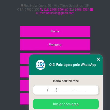
Rua Indianópolis, 53 - Vila Tijuco Guarulhos - SP
CEP: 07020-250
(11) 2468-9594
(11) 2468-9594
eurekafantasias@gmail.com
Home
Empresa
Missão
Olá! Fale agora pelo WhatsApp
Serviços
Insira seu telefone
Contato
Mapa do site
Iniciar conversa